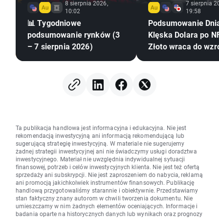
8 sierpnia 2026,
7 sierpnia 2
10:02
19:58
📊 Tygodniowe
Podsumowanie Dni
podsumowanie rynków (3
Klęska Dolara po NF
– 7 sierpnia 2026)
Złoto wraca do wzr
Ta publikacja handlowa jest informacyjna i edukacyjna. Nie jest
rekomendacją inwestycyjną ani informacją rekomendującą lub
sugerującą strategię inwestycyjną. W materiale nie sugerujemy
żadnej strategii inwestycyjnej ani nie świadczymy usługi doradztwa
inwestycyjnego. Materiał nie uwzględnia indywidualnej sytuacji
finansowej, potrzeb i celów inwestycyjnych klienta. Nie jest też ofertą
sprzedaży ani subskrypcji. Nie jest zaproszeniem do nabycia, reklamą
ani promocją jakichkolwiek instrumentów finansowych. Publikację
handlową przygotowaliśmy starannie i obiektywnie. Przedstawiamy
stan faktyczny znany autorom w chwili tworzenia dokumentu. Nie
umieszczamy w nim żadnych elementów oceniających. Informacje i
badania oparte na historycznych danych lub wynikach oraz prognozy