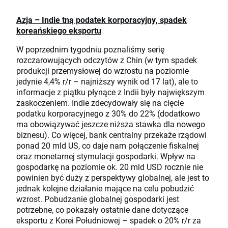
Azja – Indie tną podatek korporacyjny, spadek
koreańskiego eksportu
W poprzednim tygodniu poznaliśmy serię
rozczarowujących odczytów z Chin (w tym spadek
produkcji przemysłowej do wzrostu na poziomie
jedynie 4,4% r/r – najniższy wynik od 17 lat), ale to
informacje z piątku płynące z Indii były największym
zaskoczeniem. Indie zdecydowały się na cięcie
podatku korporacyjnego z 30% do 22% (dodatkowo
ma obowiązywać jeszcze niższa stawka dla nowego
biznesu). Co więcej, bank centralny przekaże rządowi
ponad 20 mld US, co daje nam połączenie fiskalnej
oraz monetarnej stymulacji gospodarki. Wpływ na
gospodarkę na poziomie ok. 20 mld USD rocznie nie
powinien być duży z perspektywy globalnej, ale jest to
jednak kolejne działanie mające na celu pobudzić
wzrost. Pobudzanie globalnej gospodarki jest
potrzebne, co pokazały ostatnie dane dotyczące
eksportu z Korei Południowej – spadek o 20% r/r za