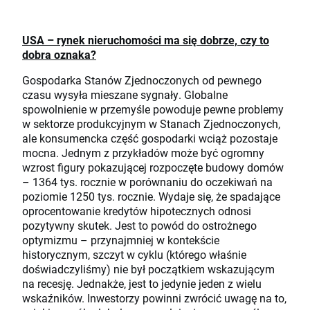
USA – rynek nieruchomości ma się dobrze, czy to
dobra oznaka?
Gospodarka Stanów Zjednoczonych od pewnego
czasu wysyła mieszane sygnały. Globalne
spowolnienie w przemyśle powoduje pewne problemy
w sektorze produkcyjnym w Stanach Zjednoczonych,
ale konsumencka część gospodarki wciąż pozostaje
mocna. Jednym z przykładów może być ogromny
wzrost figury pokazującej rozpoczęte budowy domów
– 1364 tys. rocznie w porównaniu do oczekiwań na
poziomie 1250 tys. rocznie. Wydaje się, że spadające
oprocentowanie kredytów hipotecznych odnosi
pozytywny skutek. Jest to powód do ostrożnego
optymizmu – przynajmniej w kontekście
historycznym, szczyt w cyklu (którego właśnie
doświadczyliśmy) nie był początkiem wskazującym
na recesję. Jednakże, jest to jedynie jeden z wielu
wskaźników. Inwestorzy powinni zwrócić uwagę na to,