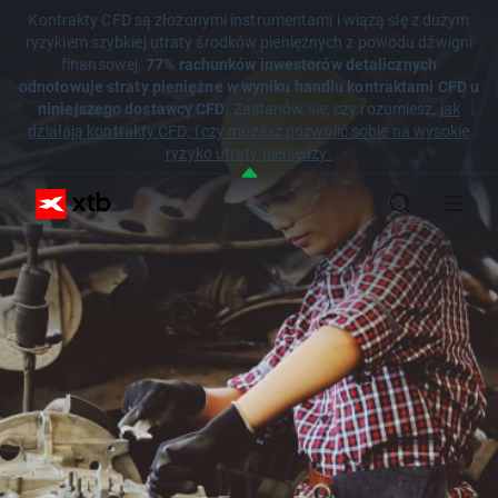
Kontrakty CFD są złożonymi instrumentami i wiążą się z dużym
ryzykiem szybkiej utraty środków pieniężnych z powodu dźwigni
finansowej.
77% rachunków inwestorów detalicznych
odnotowuje straty pieniężne w wyniku handlu kontraktami CFD u
niniejszego dostawcy CFD.
Zastanów się, czy rozumiesz,
jak
działają kontrakty CFD, i czy możesz pozwolić sobie na wysokie
ryzyko utraty pieniędzy.