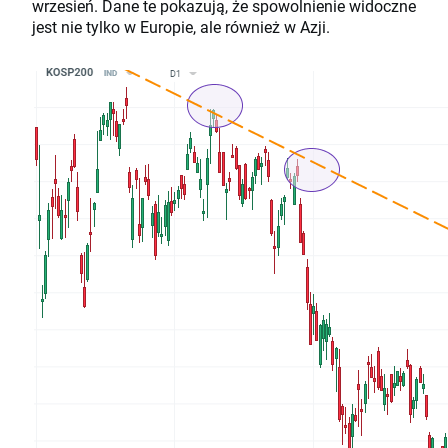
wrzesień. Dane te pokazują, że spowolnienie widoczne
jest nie tylko w Europie, ale również w Azji.