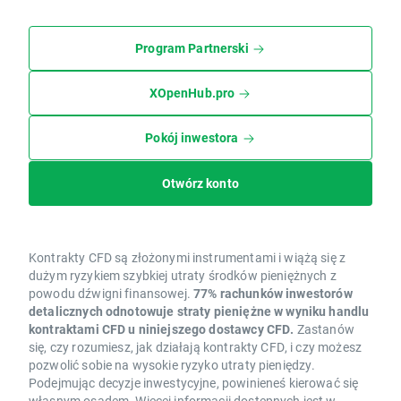
Program Partnerski
XOpenHub.pro
Pokój inwestora
Otwórz konto
Kontrakty CFD są złożonymi instrumentami i wiążą się z
dużym ryzykiem szybkiej utraty środków pieniężnych z
powodu dźwigni finansowej.
77% rachunków inwestorów
detalicznych odnotowuje straty pieniężne w wyniku handlu
kontraktami CFD u niniejszego dostawcy CFD.
Zastanów
się, czy rozumiesz, jak działają kontrakty CFD, i czy możesz
pozwolić sobie na wysokie ryzyko utraty pieniędzy.
Podejmując decyzje inwestycyjne, powinieneś kierować się
własnym osądem. Więcej informacji dostępnych jest w