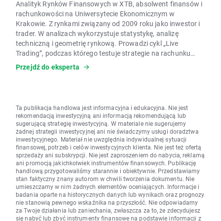
Analityk Rynków Finansowych w XTB, absolwent finansów i
rachunkowości na Uniwersytecie Ekonomicznym w
Krakowie. Z rynkami związany od 2009 roku jako inwestor i
trader. W analizach wykorzystuje statystykę, analizę
techniczną i geometrię rynkową. Prowadzi cykl „Live
Trading”, podczas którego testuje strategie na rachunku
pokazowym.
Przejdź do eksperta
Ta publikacja handlowa jest informacyjna i edukacyjna. Nie jest
rekomendacją inwestycyjną ani informacją rekomendującą lub
sugerującą strategię inwestycyjną. W materiale nie sugerujemy
żadnej strategii inwestycyjnej ani nie świadczymy usługi doradztwa
inwestycyjnego. Materiał nie uwzględnia indywidualnej sytuacji
finansowej, potrzeb i celów inwestycyjnych klienta. Nie jest też ofertą
sprzedaży ani subskrypcji. Nie jest zaproszeniem do nabycia, reklamą
ani promocją jakichkolwiek instrumentów finansowych. Publikację
handlową przygotowaliśmy starannie i obiektywnie. Przedstawiamy
stan faktyczny znany autorom w chwili tworzenia dokumentu. Nie
umieszczamy w nim żadnych elementów oceniających. Informacje i
badania oparte na historycznych danych lub wynikach oraz prognozy
nie stanowią pewnego wskaźnika na przyszłość. Nie odpowiadamy
za Twoje działania lub zaniechania, zwłaszcza za to, że zdecydujesz
się nabyć lub zbyć instrumenty finansowe na podstawie informacji z