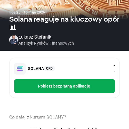
08:25 · 15 maja 2026
Solana reaguje na kluczowy opór
📊
Łukasz Stefanik
Analityk Rynków Finansowych
-
SOLANA
CFD
-
Pobierz bezpłatną aplikację
Co dalej z kursem SOLANY?