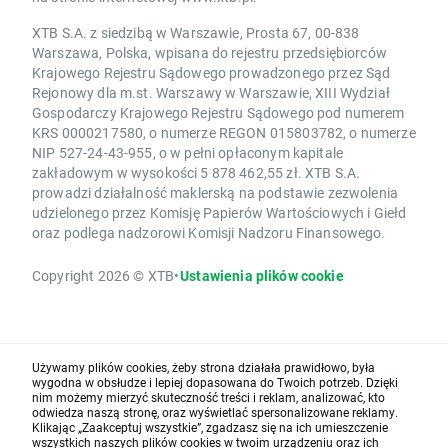
XTB S.A. z siedzibą w Warszawie, Prosta 67, 00-838
Warszawa, Polska, wpisana do rejestru przedsiębiorców
Krajowego Rejestru Sądowego prowadzonego przez Sąd
Rejonowy dla m.st. Warszawy w Warszawie, XIII Wydział
Gospodarczy Krajowego Rejestru Sądowego pod numerem
KRS 0000217580, o numerze REGON 015803782, o numerze
NIP 527-24-43-955, o w pełni opłaconym kapitale
zakładowym w wysokości 5 878 462,55 zł. XTB S.A.
prowadzi działalność maklerską na podstawie zezwolenia
udzielonego przez Komisję Papierów Wartościowych i Giełd
oraz podlega nadzorowi Komisji Nadzoru Finansowego.
Copyright 2026 © XTB
•
Ustawienia plików cookie
Używamy plików cookies, żeby strona działała prawidłowo, była
wygodna w obsłudze i lepiej dopasowana do Twoich potrzeb. Dzięki
nim możemy mierzyć skuteczność treści i reklam, analizować, kto
odwiedza naszą stronę, oraz wyświetlać spersonalizowane reklamy.
Klikając „Zaakceptuj wszystkie”, zgadzasz się na ich umieszczenie
wszystkich naszych plików cookies w twoim urządzeniu oraz ich