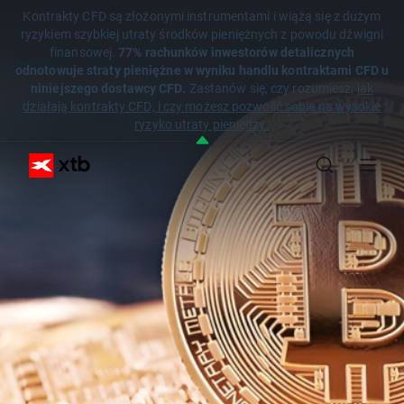
Kontrakty CFD są złożonymi instrumentami i wiążą się z dużym
ryzykiem szybkiej utraty środków pieniężnych z powodu dźwigni
finansowej.
77% rachunków inwestorów detalicznych
odnotowuje straty pieniężne w wyniku handlu kontraktami CFD u
niniejszego dostawcy CFD.
Zastanów się, czy rozumiesz,
jak
działają kontrakty CFD, i czy możesz pozwolić sobie na wysokie
ryzyko utraty pieniędzy.