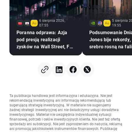
6 sierpnia 2026,
5 sierpnia 2
07:55
19:55
Poranna odprawa: Azja
Podsumowanie Dni
pod presją realizacji
Jones bije rekordy, 
zysków na Wall Street, FX
srebro rosną na fali
zamrożony (06.08.2026)
nadziei na porozum
USA–Iran
Ta publikacja handlowa jest informacyjna i edukacyjna. Nie jest
rekomendacją inwestycyjną ani informacją rekomendującą lub
sugerującą strategię inwestycyjną. W materiale nie sugerujemy
żadnej strategii inwestycyjnej ani nie świadczymy usługi doradztwa
inwestycyjnego. Materiał nie uwzględnia indywidualnej sytuacji
finansowej, potrzeb i celów inwestycyjnych klienta. Nie jest też ofertą
sprzedaży ani subskrypcji. Nie jest zaproszeniem do nabycia, reklamą
ani promocją jakichkolwiek instrumentów finansowych. Publikację