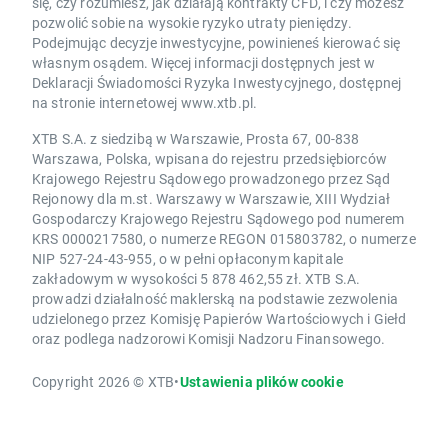
się, czy rozumiesz, jak działają kontrakty CFD, i czy możesz
pozwolić sobie na wysokie ryzyko utraty pieniędzy.
Podejmując decyzje inwestycyjne, powinieneś kierować się
własnym osądem. Więcej informacji dostępnych jest w
Deklaracji Świadomości Ryzyka Inwestycyjnego, dostępnej
na stronie internetowej www.xtb.pl.
XTB S.A. z siedzibą w Warszawie, Prosta 67, 00-838
Warszawa, Polska, wpisana do rejestru przedsiębiorców
Krajowego Rejestru Sądowego prowadzonego przez Sąd
Rejonowy dla m.st. Warszawy w Warszawie, XIII Wydział
Gospodarczy Krajowego Rejestru Sądowego pod numerem
KRS 0000217580, o numerze REGON 015803782, o numerze
NIP 527-24-43-955, o w pełni opłaconym kapitale
zakładowym w wysokości 5 878 462,55 zł. XTB S.A.
prowadzi działalność maklerską na podstawie zezwolenia
udzielonego przez Komisję Papierów Wartościowych i Giełd
oraz podlega nadzorowi Komisji Nadzoru Finansowego.
Copyright 2026 © XTB
•
Ustawienia plików cookie