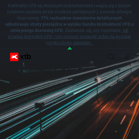
Kontrakty CFD są złożonymi instrumentami i wiążą się z dużym
ryzykiem szybkiej utraty środków pieniężnych z powodu dźwigni
finansowej.
77% rachunków inwestorów detalicznych
odnotowuje straty pieniężne w wyniku handlu kontraktami CFD u
niniejszego dostawcy CFD.
Zastanów się, czy rozumiesz,
jak
działają kontrakty CFD, i czy możesz pozwolić sobie na wysokie
ryzyko utraty pieniędzy.