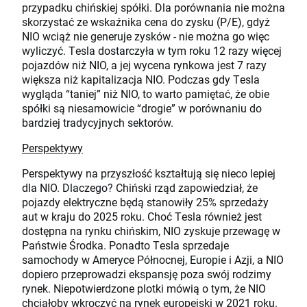
przypadku chińskiej spółki. Dla porównania nie można
skorzystać ze wskaźnika cena do zysku (P/E), gdyż
NIO wciąż nie generuje zysków - nie można go więc
wyliczyć. Tesla dostarczyła w tym roku 12 razy więcej
pojazdów niż NIO, a jej wycena rynkowa jest 7 razy
większa niż kapitalizacja NIO. Podczas gdy Tesla
wygląda “taniej” niż NIO, to warto pamiętać, że obie
spółki są niesamowicie “drogie” w porównaniu do
bardziej tradycyjnych sektorów.
Perspektywy
Perspektywy na przyszłość kształtują się nieco lepiej
dla NIO. Dlaczego? Chiński rząd zapowiedział, że
pojazdy elektryczne będą stanowiły 25% sprzedaży
aut w kraju do 2025 roku. Choć Tesla również jest
dostępna na rynku chińskim, NIO zyskuje przewagę w
Państwie Środka. Ponadto Tesla sprzedaje
samochody w Ameryce Północnej, Europie i Azji, a NIO
dopiero przeprowadzi ekspansję poza swój rodzimy
rynek. Niepotwierdzone plotki mówią o tym, że NIO
chciałoby wkroczyć na rynek europejski w 2021 roku.