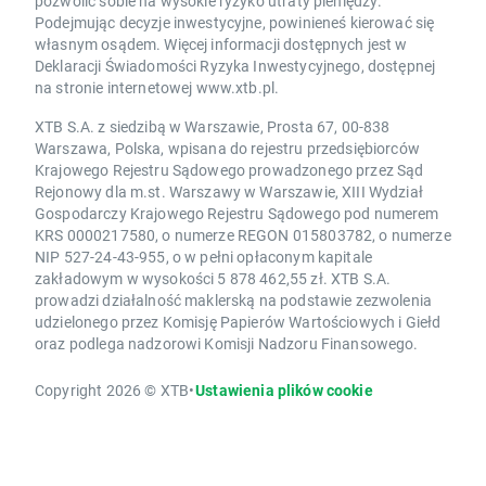
pozwolić sobie na wysokie ryzyko utraty pieniędzy.
Podejmując decyzje inwestycyjne, powinieneś kierować się
własnym osądem. Więcej informacji dostępnych jest w
Deklaracji Świadomości Ryzyka Inwestycyjnego, dostępnej
na stronie internetowej www.xtb.pl.
XTB S.A. z siedzibą w Warszawie, Prosta 67, 00-838
Warszawa, Polska, wpisana do rejestru przedsiębiorców
Krajowego Rejestru Sądowego prowadzonego przez Sąd
Rejonowy dla m.st. Warszawy w Warszawie, XIII Wydział
Gospodarczy Krajowego Rejestru Sądowego pod numerem
KRS 0000217580, o numerze REGON 015803782, o numerze
NIP 527-24-43-955, o w pełni opłaconym kapitale
zakładowym w wysokości 5 878 462,55 zł. XTB S.A.
prowadzi działalność maklerską na podstawie zezwolenia
udzielonego przez Komisję Papierów Wartościowych i Giełd
oraz podlega nadzorowi Komisji Nadzoru Finansowego.
Copyright 2026 © XTB
•
Ustawienia plików cookie