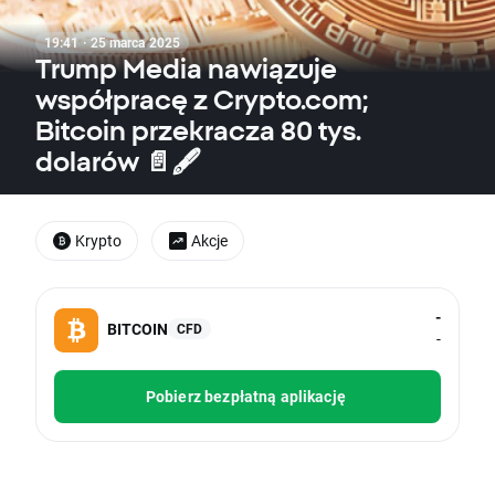
19:41 · 25 marca 2025
Trump Media nawiązuje
współpracę z Crypto.com;
Bitcoin przekracza 80 tys.
dolarów 📄🖋️
Krypto
Akcje
-
BITCOIN
CFD
-
Pobierz bezpłatną aplikację