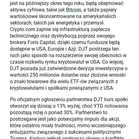
jest na późniejszy okres tego roku, będą obejmować
aktywa cyfrowe, takie jak
Bitcoin
, a także papiery
wartościowe skoncentrowane na amerykańskich
sektorach, takich jak energetyka i przemysł.
Crypto.com zajmie się infrastrukturą zaplecza
technicznego oraz dystrybucją poprzez swojego
brokera Foris Capital, dzięki czemu fundusze będą
dostępne w USA, Europie i Azji. DJT postrzega ten
ruch jako sposób na rozszerzenie swojej obecności w
czasie rozkwitu rynku kryptowalut w USA. Co więcej,
DJT posiada już zatwierdzone decyzje inwestycyjne o
wartości 250 milionów dolarów oraz złożone wnioski
o znaki towarowe dla wielu ETF-ów związanych z
kryptowalutami i spółkami powiązanymi z USA.
Po oficjalnym ogłoszeniu partnerstwa DJT kurs spółki
otworzył się dzisiaj o 13% wyżej, choć YTD notowania
pozostają niżej o ponad 30%. Partnerstwo to
postrzegane jest jako potencjalny impuls dla akcji,
które ostatnio miały trudności, mimo wcześniejszego
entuzjazmu związanego z sukcesami politycznymi
Trumpa. Krytycy jednak podnoszą obawy o konflikty