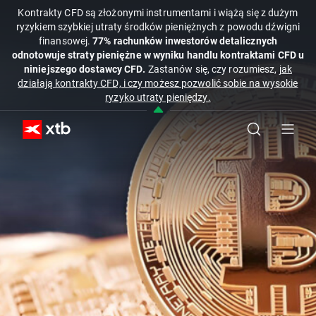
Kontrakty CFD są złożonymi instrumentami i wiążą się z dużym
ryzykiem szybkiej utraty środków pieniężnych z powodu dźwigni
finansowej.
77% rachunków inwestorów detalicznych
odnotowuje straty pieniężne w wyniku handlu kontraktami CFD u
niniejszego dostawcy CFD.
Zastanów się, czy rozumiesz,
jak
działają kontrakty CFD, i czy możesz pozwolić sobie na wysokie
ryzyko utraty pieniędzy.