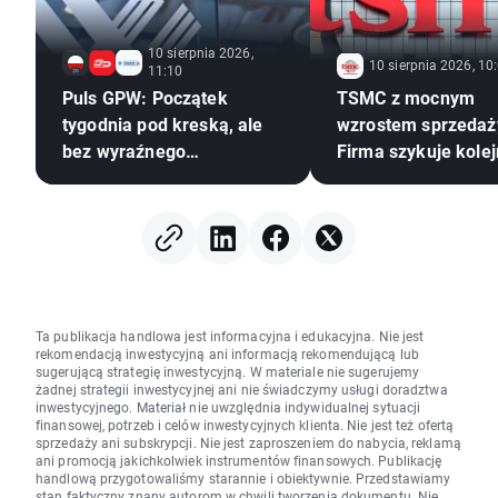
10 sierpnia 2026,
10 sierpnia 2026, 10
11:10
Puls GPW: Początek
TSMC z mocnym
tygodnia pod kreską, ale
wzrostem sprzedaż
bez wyraźnego
Firma szykuje kole
pogorszenia sentymentu
inwestycje
Ta publikacja handlowa jest informacyjna i edukacyjna. Nie jest
rekomendacją inwestycyjną ani informacją rekomendującą lub
sugerującą strategię inwestycyjną. W materiale nie sugerujemy
żadnej strategii inwestycyjnej ani nie świadczymy usługi doradztwa
inwestycyjnego. Materiał nie uwzględnia indywidualnej sytuacji
finansowej, potrzeb i celów inwestycyjnych klienta. Nie jest też ofertą
sprzedaży ani subskrypcji. Nie jest zaproszeniem do nabycia, reklamą
ani promocją jakichkolwiek instrumentów finansowych. Publikację
handlową przygotowaliśmy starannie i obiektywnie. Przedstawiamy
stan faktyczny znany autorom w chwili tworzenia dokumentu. Nie