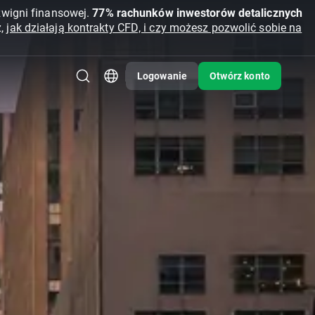
źwigni finansowej.
77% rachunków inwestorów detalicznych
z,
jak działają kontrakty CFD, i czy możesz pozwolić sobie na
Logowanie
Otwórz konto