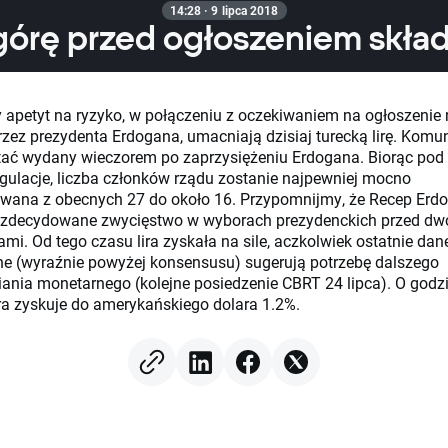
14:28 · 9 lipca 2018
górę przed ogłoszeniem skład
 apetyt na ryzyko, w połączeniu z oczekiwaniem na ogłoszeni
rzez prezydenta Erdogana, umacniają dzisiaj turecką lirę. Komun
ać wydany wieczorem po zaprzysiężeniu Erdogana. Biorąc po
gulacje, liczba członków rządu zostanie najpewniej mocno
wana z obecnych 27 do około 16. Przypomnijmy, że Recep Erd
 zdecydowane zwycięstwo w wyborach prezydenckich przed d
ami. Od tego czasu lira zyskała na sile, aczkolwiek ostatnie dan
jne (wyraźnie powyżej konsensusu) sugerują potrzebę dalszego
iania monetarnego (kolejne posiedzenie CBRT 24 lipca). O godz
ira zyskuje do amerykańskiego dolara 1.2%.