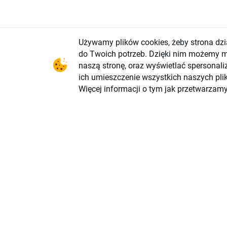
Ta publik
Używamy plików cookies, żeby strona dzi
informacj
strategii
do Twoich potrzeb. Dzięki nim możemy mi
indywidual
naszą stronę, oraz wyświetlać spersonali
sprzedaży
instrumen
ich umieszczenie wszystkich naszych pli
Przedstaw
Więcej informacji o tym jak przetwarzam
nim żadny
wynikach 
działania
na podsta
wynikać z
ryzykowne