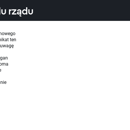
u rządu
e nowego
ikat ten
d uwagę
ogan
woma
e
inie