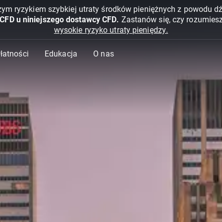
żym ryzykiem szybkiej utraty środków pieniężnych z powodu d
 CFD u niniejszego dostawcy CFD.
Zastanów się, czy rozumies
wysokie ryzyko utraty pieniędzy.
Płatności
Edukacja
O nas