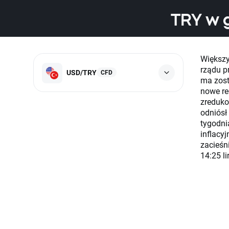
TRY w 
Większy
rządu p
USD/TRY
CFD
ma zost
nowe re
zreduko
odniósł
tygodni
inflacy
zacieśn
14:25 l