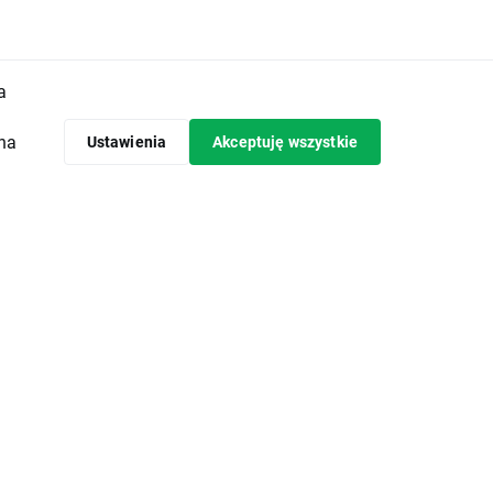
 ani
a
emy żadnej
uwzględnia
 na
Ustawienia
Akceptuję wszystkie
olwiek
czamy w
h lub
y za Twoje
 finansowe
 mogą
 jest