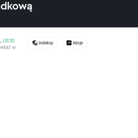
padkową
%,
US30
Indeksy
Akcje
zedaż w