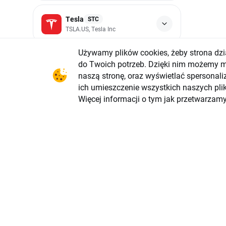
Tesla
STC
TSLA.US, Tesla Inc
Używamy plików cookies, żeby strona dzi
Ta publik
informacj
do Twoich potrzeb. Dzięki nim możemy mi
strategii
naszą stronę, oraz wyświetlać spersonali
indywidual
sprzedaży
ich umieszczenie wszystkich naszych pli
instrumen
Więcej informacji o tym jak przetwarzam
Przedstaw
nim żadny
wynikach 
działania
na podsta
wynikać z
ryzykowne