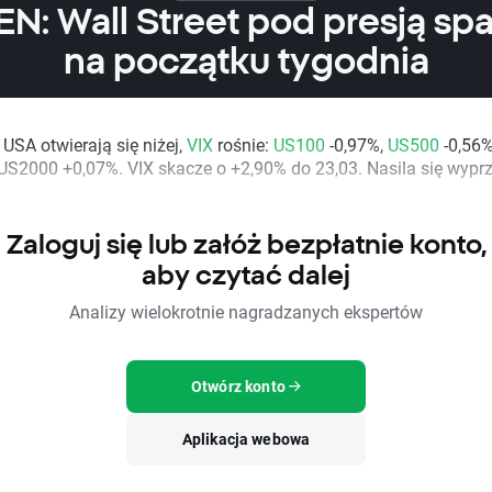
N: Wall Street pod presją s
na początku tygodnia
 USA otwierają się niżej,
VIX
rośnie:
US100
-0,97%,
US500
-0,56
 US2000 +0,07%. VIX skacze o +2,90% do 23,03. Nasila się wypr
Zaloguj się lub załóż bezpłatnie konto,
aby czytać dalej
Analizy wielokrotnie nagradzanych ekspertów
Otwórz konto
Aplikacja webowa