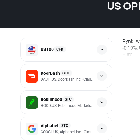
US OPE
Rynki w
-0,10%,
US100
CFD
Euro...
DoorDash
STC
DASH.US, DoorDash Inc - Class A
Robinhood
STC
HOOD.US, Robinhood Markets Inc - Class A
Alphabet
STC
GOOGL.US, Alphabet Inc - Class A