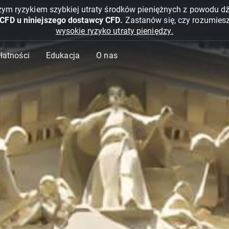
żym ryzykiem szybkiej utraty środków pieniężnych z powodu d
 CFD u niniejszego dostawcy CFD.
Zastanów się, czy rozumies
wysokie ryzyko utraty pieniędzy.
Płatności
Edukacja
O nas