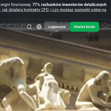
źwigni finansowej.
77% rachunków inwestorów detalicznych
z,
jak działają kontrakty CFD, i czy możesz pozwolić sobie na
Logowanie
Otwórz konto