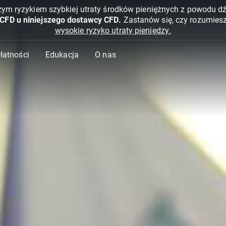
żym ryzykiem szybkiej utraty środków pieniężnych z powodu d
 CFD u niniejszego dostawcy CFD.
Zastanów się, czy rozumies
wysokie ryzyko utraty pieniędzy.
Płatności
Edukacja
O nas