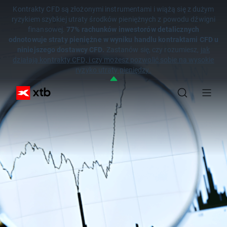
Kontrakty CFD są złożonymi instrumentami i wiążą się z dużym
ryzykiem szybkiej utraty środków pieniężnych z powodu dźwigni
finansowej.
77% rachunków inwestorów detalicznych
odnotowuje straty pieniężne w wyniku handlu kontraktami CFD u
niniejszego dostawcy CFD.
Zastanów się, czy rozumiesz,
jak
działają kontrakty CFD, i czy możesz pozwolić sobie na wysokie
ryzyko utraty pieniędzy.