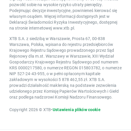
pozwolić sobie na wysokie ryzyko utraty pieniędzy.
Podejmując decyzje inwestycyjne, powinieneś kierować się
własnym osądem. Więcej informacji dostępnych jest w
Deklaracji Świadomości Ryzyka Inwestycyjnego, dostępnej
na stronie internetowej www.xtb.pl.
XTB S.A. z siedzibą w Warszawie, Prosta 67, 00-838
Warszawa, Polska, wpisana do rejestru przedsiębiorców
Krajowego Rejestru Sądowego prowadzonego przez Sąd
Rejonowy dla m.st. Warszawy w Warszawie, XIII Wydział
Gospodarczy Krajowego Rejestru Sądowego pod numerem
KRS 0000217580, o numerze REGON 015803782, o numerze
NIP 527-24-43-955, o w pełni opłaconym kapitale
zakładowym w wysokości 5 878 462,55 zł. XTB S.A.
prowadzi działalność maklerską na podstawie zezwolenia
udzielonego przez Komisję Papierów Wartościowych i Giełd
oraz podlega nadzorowi Komisji Nadzoru Finansowego.
Copyright 2026 © XTB
•
Ustawienia plików cookie