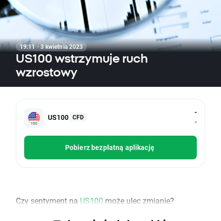
19:11 · 3 kwietnia 2023
US100 wstrzymuje ruch
wzrostowy
-
US100
CFD
-
Pobierz bezpłatną aplikację
Czy sentyment na
US100
może ulec zmianie?