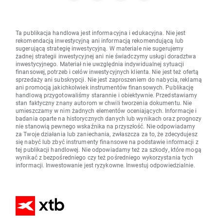
Ta publikacja handlowa jest informacyjna i edukacyjna. Nie jest
rekomendacją inwestycyjną ani informacją rekomendującą lub
sugerującą strategię inwestycyjną. W materiale nie sugerujemy
żadnej strategii inwestycyjnej ani nie świadczymy usługi doradztwa
inwestycyjnego. Materiał nie uwzględnia indywidualnej sytuacji
finansowej, potrzeb i celów inwestycyjnych klienta. Nie jest też ofertą
sprzedaży ani subskrypcji. Nie jest zaproszeniem do nabycia, reklamą
ani promocją jakichkolwiek instrumentów finansowych. Publikację
handlową przygotowaliśmy starannie i obiektywnie. Przedstawiamy
stan faktyczny znany autorom w chwili tworzenia dokumentu. Nie
umieszczamy w nim żadnych elementów oceniających. Informacje i
badania oparte na historycznych danych lub wynikach oraz prognozy
nie stanowią pewnego wskaźnika na przyszłość. Nie odpowiadamy
za Twoje działania lub zaniechania, zwłaszcza za to, że zdecydujesz
się nabyć lub zbyć instrumenty finansowe na podstawie informacji z
tej publikacji handlowej. Nie odpowiadamy też za szkody, które mogą
wynikać z bezpośredniego czy też pośredniego wykorzystania tych
informacji. Inwestowanie jest ryzykowne. Inwestuj odpowiedzialnie.