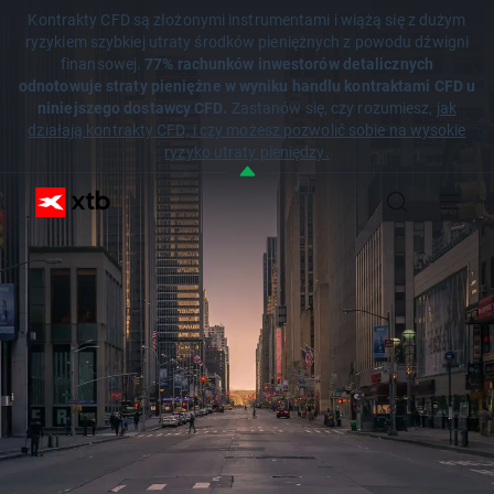
Kontrakty CFD są złożonymi instrumentami i wiążą się z dużym
ryzykiem szybkiej utraty środków pieniężnych z powodu dźwigni
finansowej.
77% rachunków inwestorów detalicznych
odnotowuje straty pieniężne w wyniku handlu kontraktami CFD u
niniejszego dostawcy CFD.
Zastanów się, czy rozumiesz,
jak
działają kontrakty CFD, i czy możesz pozwolić sobie na wysokie
ryzyko utraty pieniędzy.