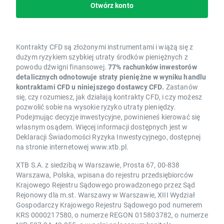
Otwórz konto
Kontrakty CFD są złożonymi instrumentami i wiążą się z
dużym ryzykiem szybkiej utraty środków pieniężnych z
powodu dźwigni finansowej.
77% rachunków inwestorów
detalicznych odnotowuje straty pieniężne w wyniku handlu
kontraktami CFD u niniejszego dostawcy CFD.
Zastanów
się, czy rozumiesz, jak działają kontrakty CFD, i czy możesz
pozwolić sobie na wysokie ryzyko utraty pieniędzy.
Podejmując decyzje inwestycyjne, powinieneś kierować się
własnym osądem. Więcej informacji dostępnych jest w
Deklaracji Świadomości Ryzyka Inwestycyjnego, dostępnej
na stronie internetowej www.xtb.pl.
XTB S.A. z siedzibą w Warszawie, Prosta 67, 00-838
Warszawa, Polska, wpisana do rejestru przedsiębiorców
Krajowego Rejestru Sądowego prowadzonego przez Sąd
Rejonowy dla m.st. Warszawy w Warszawie, XIII Wydział
Gospodarczy Krajowego Rejestru Sądowego pod numerem
KRS 0000217580, o numerze REGON 015803782, o numerze