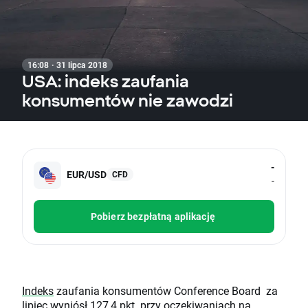
16:08 · 31 lipca 2018
USA: indeks zaufania
konsumentów nie zawodzi
-
EUR/USD
CFD
-
Pobierz bezpłatną aplikację
Indeks
zaufania konsumentów Conference Board za
lipiec wyniósł 127,4 pkt. przy oczekiwaniach na