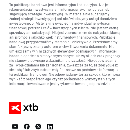
Ta publikacja handlowa jest informacyjna i edukacyjna. Nie jest
rekomendacją inwestycyjną ani informacją rekomendującą lub
sugerującą strategię inwestycyjną. W materiale nie sugerujemy
żadnej strategii inwestycyjnej ani nie świadczymy usługi doradztwa
inwestycyjnego. Materiał nie uwzględnia indywidualnej sytuacji
finansowej, potrzeb i celów inwestycyjnych klienta. Nie jest też ofertą
sprzedaży ani subskrypcji. Nie jest zaproszeniem do nabycia, reklamą
ani promocją jakichkolwiek instrumentów finansowych. Publikację
handlową przygotowaliśmy starannie i obiektywnie. Przedstawiamy
stan faktyczny znany autorom w chwili tworzenia dokumentu. Nie
umieszczamy w nim żadnych elementów oceniających. Informacje i
badania oparte na historycznych danych lub wynikach oraz prognozy
nie stanowią pewnego wskaźnika na przyszłość. Nie odpowiadamy
za Twoje działania lub zaniechania, zwłaszcza za to, że zdecydujesz
się nabyć lub zbyć instrumenty finansowe na podstawie informacji z
tej publikacji handlowej. Nie odpowiadamy też za szkody, które mogą
wynikać z bezpośredniego czy też pośredniego wykorzystania tych
informacji. Inwestowanie jest ryzykowne. Inwestuj odpowiedzialnie.