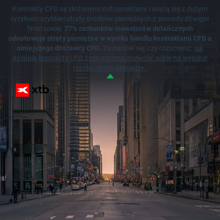
Kontrakty CFD są złożonymi instrumentami i wiążą się z dużym
ryzykiem szybkiej utraty środków pieniężnych z powodu dźwigni
finansowej.
77% rachunków inwestorów detalicznych
odnotowuje straty pieniężne w wyniku handlu kontraktami CFD u
niniejszego dostawcy CFD.
Zastanów się, czy rozumiesz,
jak
działają kontrakty CFD, i czy możesz pozwolić sobie na wysokie
ryzyko utraty pieniędzy.