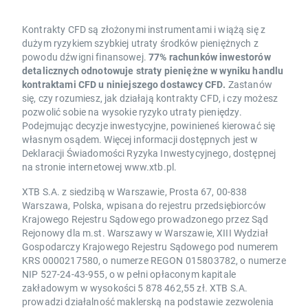
Kontrakty CFD są złożonymi instrumentami i wiążą się z
dużym ryzykiem szybkiej utraty środków pieniężnych z
powodu dźwigni finansowej.
77% rachunków inwestorów
detalicznych odnotowuje straty pieniężne w wyniku handlu
kontraktami CFD u niniejszego dostawcy CFD.
Zastanów
się, czy rozumiesz, jak działają kontrakty CFD, i czy możesz
pozwolić sobie na wysokie ryzyko utraty pieniędzy.
Podejmując decyzje inwestycyjne, powinieneś kierować się
własnym osądem. Więcej informacji dostępnych jest w
Deklaracji Świadomości Ryzyka Inwestycyjnego, dostępnej
na stronie internetowej www.xtb.pl.
XTB S.A. z siedzibą w Warszawie, Prosta 67, 00-838
Warszawa, Polska, wpisana do rejestru przedsiębiorców
Krajowego Rejestru Sądowego prowadzonego przez Sąd
Rejonowy dla m.st. Warszawy w Warszawie, XIII Wydział
Gospodarczy Krajowego Rejestru Sądowego pod numerem
KRS 0000217580, o numerze REGON 015803782, o numerze
NIP 527-24-43-955, o w pełni opłaconym kapitale
zakładowym w wysokości 5 878 462,55 zł. XTB S.A.
prowadzi działalność maklerską na podstawie zezwolenia