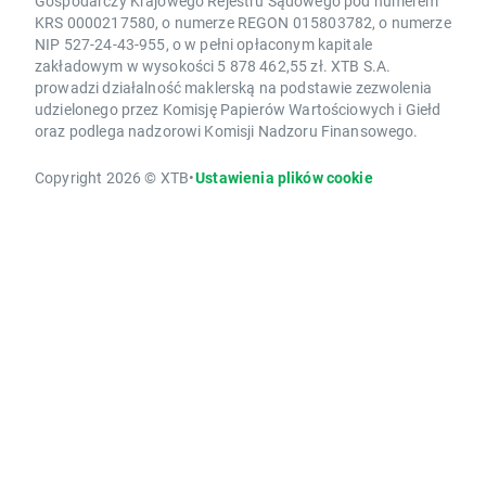
Gospodarczy Krajowego Rejestru Sądowego pod numerem
KRS 0000217580, o numerze REGON 015803782, o numerze
NIP 527-24-43-955, o w pełni opłaconym kapitale
zakładowym w wysokości 5 878 462,55 zł. XTB S.A.
prowadzi działalność maklerską na podstawie zezwolenia
udzielonego przez Komisję Papierów Wartościowych i Giełd
oraz podlega nadzorowi Komisji Nadzoru Finansowego.
Copyright 2026 © XTB
•
Ustawienia plików cookie