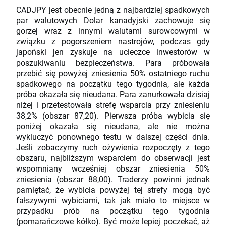
CADJPY jest obecnie jedną z najbardziej spadkowych
par walutowych Dolar kanadyjski zachowuje się
gorzej wraz z innymi walutami surowcowymi w
związku z pogorszeniem nastrojów, podczas gdy
japoński jen zyskuje na ucieczce inwestorów w
poszukiwaniu bezpieczeństwa. Para próbowała
przebić się powyżej zniesienia 50% ostatniego ruchu
spadkowego na początku tego tygodnia, ale każda
próba okazała się nieudana. Para zanurkowała dzisiaj
niżej i przetestowała strefę wsparcia przy zniesieniu
38,2% (obszar 87,20). Pierwsza próba wybicia się
poniżej okazała się nieudana, ale nie można
wykluczyć ponownego testu w dalszej części dnia.
Jeśli zobaczymy ruch ożywienia rozpoczęty z tego
obszaru, najbliższym wsparciem do obserwacji jest
wspomniany wcześniej obszar zniesienia 50%
zniesienia (obszar 88,00). Traderzy powinni jednak
pamiętać, że wybicia powyżej tej strefy mogą być
fałszywymi wybiciami, tak jak miało to miejsce w
przypadku prób na początku tego tygodnia
(pomarańczowe kółko). Być może lepiej poczekać, aż