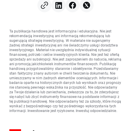
Ta publikacja handlowa jest informacyjna i edukacyjna. Nie jest
rekomendacją inwestycyjną ani informacją rekomendującą lub
sugerującą strategię inwestycyjną. W materiale nie sugerujemy
żadnej strategii inwestycyjnej ani nie świadczymy usługi doradztwa
inwestycyjnego. Materiał nie uwzględnia indywidualnej sytuacji
finansowej, potrzeb i celów inwestycyjnych klienta. Nie jest też ofertą
sprzedaży ani subskrypcji. Nie jest zaproszeniem do nabycia, reklamą
ani promocją jakichkolwiek instrumentów finansowych. Publikację
handlową przygotowaliśmy starannie i obiektywnie. Przedstawiamy
stan faktyczny znany autorom w chwili tworzenia dokumentu. Nie
umieszczamy w nim żadnych elementów oceniających. Informacje i
badania oparte na historycznych danych lub wynikach oraz prognozy
nie stanowią pewnego wskaźnika na przyszłość. Nie odpowiadamy
za Twoje działania lub zaniechania, zwłaszcza za to, że zdecydujesz
się nabyć lub zbyć instrumenty finansowe na podstawie informacji z
tej publikacji handlowej. Nie odpowiadamy też za szkody, które mogą
wynikać z bezpośredniego czy też pośredniego wykorzystania tych
informacji. Inwestowanie jest ryzykowne. Inwestuj odpowiedzialnie.