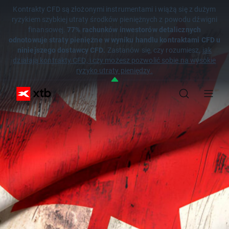
Kontrakty CFD są złożonymi instrumentami i wiążą się z dużym
ryzykiem szybkiej utraty środków pieniężnych z powodu dźwigni
finansowej.
77% rachunków inwestorów detalicznych
odnotowuje straty pieniężne w wyniku handlu kontraktami CFD u
niniejszego dostawcy CFD.
Zastanów się, czy rozumiesz,
jak
działają kontrakty CFD, i czy możesz pozwolić sobie na wysokie
ryzyko utraty pieniędzy.