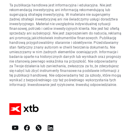
Ta publikacja handlowa jest informacyjna i edukacyjna. Nie jest
rekomendacją inwestycyjną ani informacją rekomendującą lub
sugerującą strategię inwestycyjną. W materiale nie sugerujemy
żadnej strategii inwestycyjnej ani nie świadczymy usługi doradztwa
inwestycyjnego. Materiał nie uwzględnia indywidualnej sytuacji
finansowej, potrzeb i celów inwestycyjnych klienta. Nie jest też ofertą
sprzedaży ani subskrypcji. Nie jest zaproszeniem do nabycia, reklamą
ani promocją jakichkolwiek instrumentów finansowych. Publikację
handlową przygotowaliśmy starannie i obiektywnie. Przedstawiamy
stan faktyczny znany autorom w chwili tworzenia dokumentu. Nie
umieszczamy w nim żadnych elementów oceniających. Informacje i
badania oparte na historycznych danych lub wynikach oraz prognozy
nie stanowią pewnego wskaźnika na przyszłość. Nie odpowiadamy
za Twoje działania lub zaniechania, zwłaszcza za to, że zdecydujesz
się nabyć lub zbyć instrumenty finansowe na podstawie informacji z
tej publikacji handlowej. Nie odpowiadamy też za szkody, które mogą
wynikać z bezpośredniego czy też pośredniego wykorzystania tych
informacji. Inwestowanie jest ryzykowne. Inwestuj odpowiedzialnie.