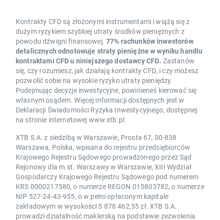
Kontrakty CFD są złożonymi instrumentami i wiążą się z
dużym ryzykiem szybkiej utraty środków pieniężnych z
powodu dźwigni finansowej.
77% rachunków inwestorów
detalicznych odnotowuje straty pieniężne w wyniku handlu
kontraktami CFD u niniejszego dostawcy CFD.
Zastanów
się, czy rozumiesz, jak działają kontrakty CFD, i czy możesz
pozwolić sobie na wysokie ryzyko utraty pieniędzy.
Podejmując decyzje inwestycyjne, powinieneś kierować się
własnym osądem. Więcej informacji dostępnych jest w
Deklaracji Świadomości Ryzyka Inwestycyjnego, dostępnej
na stronie internetowej www.xtb.pl.
XTB S.A. z siedzibą w Warszawie, Prosta 67, 00-838
Warszawa, Polska, wpisana do rejestru przedsiębiorców
Krajowego Rejestru Sądowego prowadzonego przez Sąd
Rejonowy dla m.st. Warszawy w Warszawie, XIII Wydział
Gospodarczy Krajowego Rejestru Sądowego pod numerem
KRS 0000217580, o numerze REGON 015803782, o numerze
NIP 527-24-43-955, o w pełni opłaconym kapitale
zakładowym w wysokości 5 878 462,55 zł. XTB S.A.
prowadzi działalność maklerską na podstawie zezwolenia