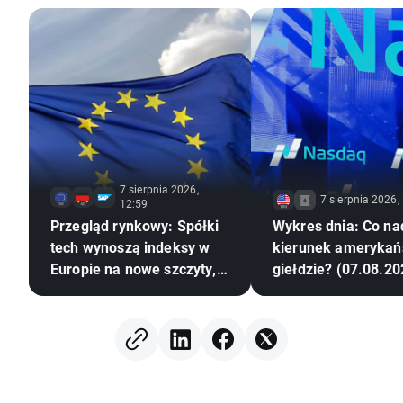
7 sierpnia 2026,
7 sierpnia 2026,
12:59
Przegląd rynkowy: Spółki
Wykres dnia: Co na
tech wynoszą indeksy w
kierunek amerykań
Europie na nowe szczyty,
giełdzie? (07.08.20
metale na fali
(07.08.2026)