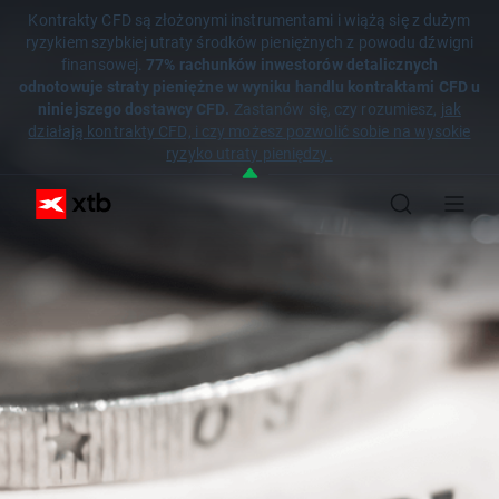
Kontrakty CFD są złożonymi instrumentami i wiążą się z dużym
ryzykiem szybkiej utraty środków pieniężnych z powodu dźwigni
finansowej.
77% rachunków inwestorów detalicznych
odnotowuje straty pieniężne w wyniku handlu kontraktami CFD u
niniejszego dostawcy CFD.
Zastanów się, czy rozumiesz,
jak
działają kontrakty CFD, i czy możesz pozwolić sobie na wysokie
ryzyko utraty pieniędzy.