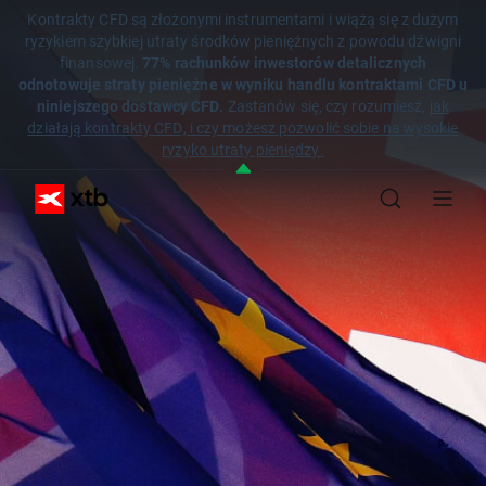
Kontrakty CFD są złożonymi instrumentami i wiążą się z dużym
ryzykiem szybkiej utraty środków pieniężnych z powodu dźwigni
finansowej.
77% rachunków inwestorów detalicznych
odnotowuje straty pieniężne w wyniku handlu kontraktami CFD u
niniejszego dostawcy CFD.
Zastanów się, czy rozumiesz,
jak
działają kontrakty CFD, i czy możesz pozwolić sobie na wysokie
ryzyko utraty pieniędzy.