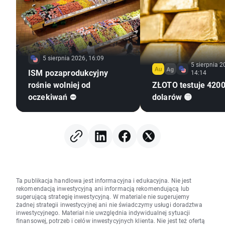
5 sierpnia 2026, 16:09
5 sierpnia 2
ISM pozaprodukcyjny
14:14
rośnie wolniej od
ZŁOTO testuje 420
oczekiwań ⛔
dolarów 🟡
Ta publikacja handlowa jest informacyjna i edukacyjna. Nie jest
rekomendacją inwestycyjną ani informacją rekomendującą lub
sugerującą strategię inwestycyjną. W materiale nie sugerujemy
żadnej strategii inwestycyjnej ani nie świadczymy usługi doradztwa
inwestycyjnego. Materiał nie uwzględnia indywidualnej sytuacji
finansowej, potrzeb i celów inwestycyjnych klienta. Nie jest też ofertą