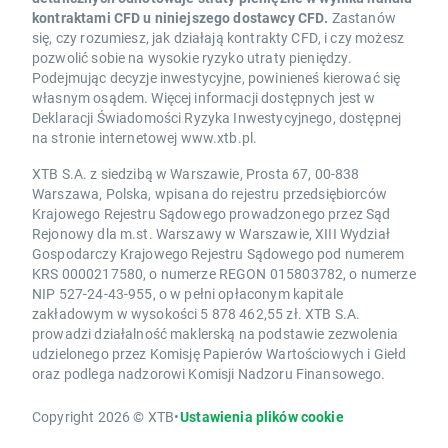
kontraktami CFD u niniejszego dostawcy CFD.
Zastanów
się, czy rozumiesz, jak działają kontrakty CFD, i czy możesz
pozwolić sobie na wysokie ryzyko utraty pieniędzy.
Podejmując decyzje inwestycyjne, powinieneś kierować się
własnym osądem. Więcej informacji dostępnych jest w
Deklaracji Świadomości Ryzyka Inwestycyjnego, dostępnej
na stronie internetowej www.xtb.pl.
XTB S.A. z siedzibą w Warszawie, Prosta 67, 00-838
Warszawa, Polska, wpisana do rejestru przedsiębiorców
Krajowego Rejestru Sądowego prowadzonego przez Sąd
Rejonowy dla m.st. Warszawy w Warszawie, XIII Wydział
Gospodarczy Krajowego Rejestru Sądowego pod numerem
KRS 0000217580, o numerze REGON 015803782, o numerze
NIP 527-24-43-955, o w pełni opłaconym kapitale
zakładowym w wysokości 5 878 462,55 zł. XTB S.A.
prowadzi działalność maklerską na podstawie zezwolenia
udzielonego przez Komisję Papierów Wartościowych i Giełd
oraz podlega nadzorowi Komisji Nadzoru Finansowego.
Copyright 2026 © XTB
•
Ustawienia plików cookie