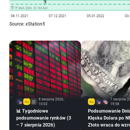
Source: xStation5
8 sierpnia 2026,
7 sierpnia 2
10:02
19:58
📊 Tygodniowe
Podsumowanie Dni
podsumowanie rynków (3
Klęska Dolara po NF
– 7 sierpnia 2026)
Złoto wraca do wzr