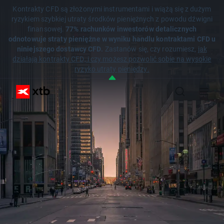
Kontrakty CFD są złożonymi instrumentami i wiążą się z dużym
ryzykiem szybkiej utraty środków pieniężnych z powodu dźwigni
finansowej.
77% rachunków inwestorów detalicznych
odnotowuje straty pieniężne w wyniku handlu kontraktami CFD u
niniejszego dostawcy CFD.
Zastanów się, czy rozumiesz,
jak
działają kontrakty CFD, i czy możesz pozwolić sobie na wysokie
ryzyko utraty pieniędzy.