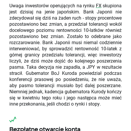
Uwaga inwestorów operujących na rynku
FX
skupiona
jest dzisiaj na jenie japońskim. Bank Japonii nie
zdecydował się dziś na żaden ruch - stopy procentowe
pozostawiono bez zmian, a przedział tolerancji wokół
docelowego poziomu rentowności 10-latków również
pozostawiono bez zmian. Zostało to odebrane jako
rozczarowanie. Bank Japonii musi niemal codziennie
interweniować, by sprowadzić rentowność 10-latek z
górnej granicy przedziału tolerancji, więc inwestorzy
liczyli, że dziś może dojść do kolejnego poszerzenia
pasma. Taka decyzja nie zapadła, a JPY w rezultacie
stracił. Gubernator BoJ Kuroda powiedział podczas
konferencji prasowej po posiedzeniu, że nie uważa,
aby pasmo tolerancji musiało być dalej poszerzane.
Niemniej jednak, kadencja gubernatora Kurody kończy
się w kwietniu tego roku i jego następca może mieć
inne przekonania, jeśli chodzi o rynki i stopy.
Bezpłatne otwarcie konta