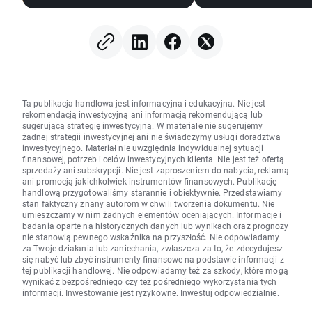
Ta publikacja handlowa jest informacyjna i edukacyjna. Nie jest
rekomendacją inwestycyjną ani informacją rekomendującą lub
sugerującą strategię inwestycyjną. W materiale nie sugerujemy
żadnej strategii inwestycyjnej ani nie świadczymy usługi doradztwa
inwestycyjnego. Materiał nie uwzględnia indywidualnej sytuacji
finansowej, potrzeb i celów inwestycyjnych klienta. Nie jest też ofertą
sprzedaży ani subskrypcji. Nie jest zaproszeniem do nabycia, reklamą
ani promocją jakichkolwiek instrumentów finansowych. Publikację
handlową przygotowaliśmy starannie i obiektywnie. Przedstawiamy
stan faktyczny znany autorom w chwili tworzenia dokumentu. Nie
umieszczamy w nim żadnych elementów oceniających. Informacje i
badania oparte na historycznych danych lub wynikach oraz prognozy
nie stanowią pewnego wskaźnika na przyszłość. Nie odpowiadamy
za Twoje działania lub zaniechania, zwłaszcza za to, że zdecydujesz
się nabyć lub zbyć instrumenty finansowe na podstawie informacji z
tej publikacji handlowej. Nie odpowiadamy też za szkody, które mogą
wynikać z bezpośredniego czy też pośredniego wykorzystania tych
informacji. Inwestowanie jest ryzykowne. Inwestuj odpowiedzialnie.