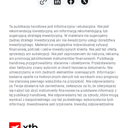
Ta publikacja handlowa jest informacyjna i edukacyjna. Nie jest
rekomendacją inwestycyjną ani informacją rekomendującą lub
sugerującą strategię inwestycyjną. W materiale nie sugerujemy
żadnej strategii inwestycyjnej ani nie świadczymy usługi doradztwa
inwestycyjnego. Materiał nie uwzględnia indywidualnej sytuacji
finansowej, potrzeb i celów inwestycyjnych klienta. Nie jest też ofertą
sprzedaży ani subskrypcji. Nie jest zaproszeniem do nabycia, reklamą
ani promocją jakichkolwiek instrumentów finansowych. Publikację
handlową przygotowaliśmy starannie i obiektywnie. Przedstawiamy
stan faktyczny znany autorom w chwili tworzenia dokumentu. Nie
umieszczamy w nim żadnych elementów oceniających. Informacje i
badania oparte na historycznych danych lub wynikach oraz prognozy
nie stanowią pewnego wskaźnika na przyszłość. Nie odpowiadamy
za Twoje działania lub zaniechania, zwłaszcza za to, że zdecydujesz
się nabyć lub zbyć instrumenty finansowe na podstawie informacji z
tej publikacji handlowej. Nie odpowiadamy też za szkody, które mogą
wynikać z bezpośredniego czy też pośredniego wykorzystania tych
informacji. Inwestowanie jest ryzykowne. Inwestuj odpowiedzialnie.