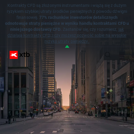
Kontrakty CFD są złożonymi instrumentami i wiążą się z dużym
ryzykiem szybkiej utraty środków pieniężnych z powodu dźwigni
finansowej.
77% rachunków inwestorów detalicznych
odnotowuje straty pieniężne w wyniku handlu kontraktami CFD u
niniejszego dostawcy CFD.
Zastanów się, czy rozumiesz,
jak
działają kontrakty CFD, i czy możesz pozwolić sobie na wysokie
ryzyko utraty pieniędzy.