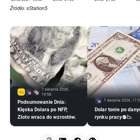
Źródło: xStation5
7 sierpnia 2026,
19:58
7 sierpnia 2026, 17:
Podsumowanie Dnia:
Klęska Dolara po NFP,
Dolar tonie po dany
Złoto wraca do wzrostów.
rynku pracy💲📉