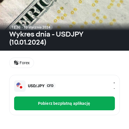
12:30 · 10 stycznia 2024
Wykres dnia - USDJPY
(10.01.2024)
Forex
-
USD/JPY
CFD
-
Pobierz bezpłatną aplikację