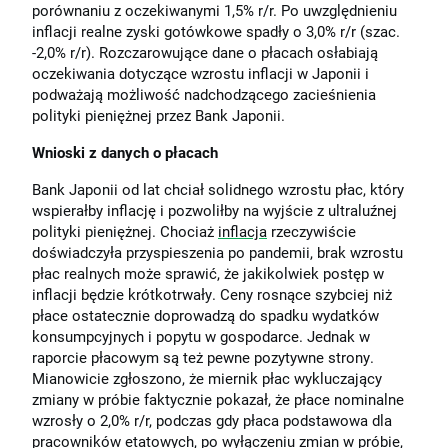
porównaniu z oczekiwanymi 1,5% r/r. Po uwzględnieniu
inflacji realne zyski gotówkowe spadły o 3,0% r/r (szac.
-2,0% r/r). Rozczarowujące dane o płacach osłabiają
oczekiwania dotyczące wzrostu inflacji w Japonii i
podważają możliwość nadchodzącego zacieśnienia
polityki pieniężnej przez Bank Japonii.
Wnioski z danych o płacach
Bank Japonii od lat chciał solidnego wzrostu płac, który
wspierałby inflację i pozwoliłby na wyjście z ultraluźnej
polityki pieniężnej. Chociaż
inflacja
rzeczywiście
doświadczyła przyspieszenia po pandemii, brak wzrostu
płac realnych może sprawić, że jakikolwiek postęp w
inflacji będzie krótkotrwały. Ceny rosnące szybciej niż
płace ostatecznie doprowadzą do spadku wydatków
konsumpcyjnych i popytu w gospodarce. Jednak w
raporcie płacowym są też pewne pozytywne strony.
Mianowicie zgłoszono, że miernik płac wykluczający
zmiany w próbie faktycznie pokazał, że płace nominalne
wzrosły o 2,0% r/r, podczas gdy płaca podstawowa dla
pracowników etatowych, po wyłączeniu zmian w próbie,