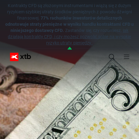
Kontrakty CFD są złożonymi instrumentami i wiążą się z dużym
ryzykiem szybkiej utraty środków pieniężnych z powodu dźwigni
finansowej.
77% rachunków inwestorów detalicznych
odnotowuje straty pieniężne w wyniku handlu kontraktami CFD u
niniejszego dostawcy CFD.
Zastanów się, czy rozumiesz,
jak
działają kontrakty CFD, i czy możesz pozwolić sobie na wysokie
ryzyko utraty pieniędzy.