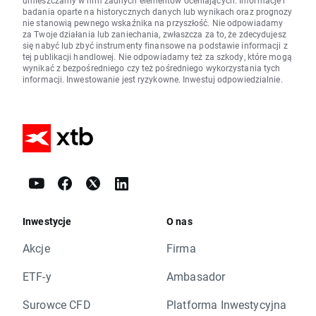
umieszczamy w nim żadnych elementów oceniających. Informacje i
badania oparte na historycznych danych lub wynikach oraz prognozy
nie stanowią pewnego wskaźnika na przyszłość. Nie odpowiadamy
za Twoje działania lub zaniechania, zwłaszcza za to, że zdecydujesz
się nabyć lub zbyć instrumenty finansowe na podstawie informacji z
tej publikacji handlowej. Nie odpowiadamy też za szkody, które mogą
wynikać z bezpośredniego czy też pośredniego wykorzystania tych
informacji. Inwestowanie jest ryzykowne. Inwestuj odpowiedzialnie.
Inwestycje
O nas
Akcje
Firma
ETF-y
Ambasador
Surowce CFD
Platforma Inwestycyjna