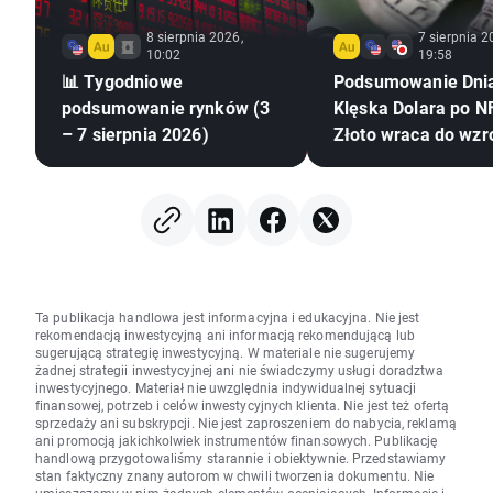
8 sierpnia 2026,
7 sierpnia 2
10:02
19:58
📊 Tygodniowe
Podsumowanie Dni
podsumowanie rynków (3
Klęska Dolara po NF
– 7 sierpnia 2026)
Złoto wraca do wzr
Ta publikacja handlowa jest informacyjna i edukacyjna. Nie jest
rekomendacją inwestycyjną ani informacją rekomendującą lub
sugerującą strategię inwestycyjną. W materiale nie sugerujemy
żadnej strategii inwestycyjnej ani nie świadczymy usługi doradztwa
inwestycyjnego. Materiał nie uwzględnia indywidualnej sytuacji
finansowej, potrzeb i celów inwestycyjnych klienta. Nie jest też ofertą
sprzedaży ani subskrypcji. Nie jest zaproszeniem do nabycia, reklamą
ani promocją jakichkolwiek instrumentów finansowych. Publikację
handlową przygotowaliśmy starannie i obiektywnie. Przedstawiamy
stan faktyczny znany autorom w chwili tworzenia dokumentu. Nie