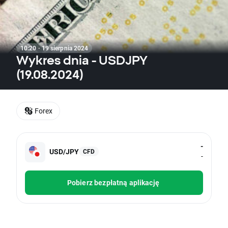
10:20 · 19 sierpnia 2024
Wykres dnia - USDJPY
(19.08.2024)
Forex
-
USD/JPY
CFD
-
Pobierz bezpłatną aplikację