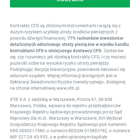
Kontrakty CFD są złożonymi instrumentami i wiążą się z
dużym ryzykiem szybkiej utraty środków pieniężnych z
powodu dźwigni finansowej.
77% rachunków inwestorów
detalicznych odnotowuje straty pieniężne w wyniku handlu
kontraktami CFD u niniejszego dostawcy CFD.
Zastanów
się, czy rozumiesz, jak działają kontrakty CFD, i czy możesz
pozwolić sobie na wysokie ryzyko utraty pieniędzy.
Podejmując decyzje inwestycyjne, powinieneś kierować się
własnym osądem. Więcej informacji dostępnych jest w
Deklaracji Świadomości Ryzyka Inwestycyjnego, dostępnej
na stronie internetowej www.xtb.pl.
XTB S.A. z siedzibą w Warszawie, Prosta 67, 00-838
Warszawa, Polska, wpisana do rejestru przedsiębiorców
Krajowego Rejestru Sądowego prowadzonego przez Sąd
Rejonowy dla m.st. Warszawy w Warszawie, XIII Wydział
Gospodarczy Krajowego Rejestru Sądowego pod numerem
KRS 0000217580, o numerze REGON 015803782, o numerze
NIP 527-24-43-955, o w pełni opłaconym kapitale