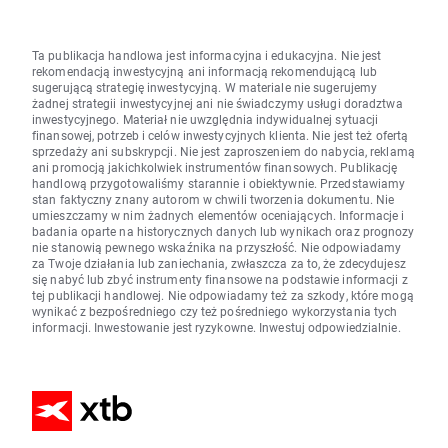
Ta publikacja handlowa jest informacyjna i edukacyjna. Nie jest
rekomendacją inwestycyjną ani informacją rekomendującą lub
sugerującą strategię inwestycyjną. W materiale nie sugerujemy
żadnej strategii inwestycyjnej ani nie świadczymy usługi doradztwa
inwestycyjnego. Materiał nie uwzględnia indywidualnej sytuacji
finansowej, potrzeb i celów inwestycyjnych klienta. Nie jest też ofertą
sprzedaży ani subskrypcji. Nie jest zaproszeniem do nabycia, reklamą
ani promocją jakichkolwiek instrumentów finansowych. Publikację
handlową przygotowaliśmy starannie i obiektywnie. Przedstawiamy
stan faktyczny znany autorom w chwili tworzenia dokumentu. Nie
umieszczamy w nim żadnych elementów oceniających. Informacje i
badania oparte na historycznych danych lub wynikach oraz prognozy
nie stanowią pewnego wskaźnika na przyszłość. Nie odpowiadamy
za Twoje działania lub zaniechania, zwłaszcza za to, że zdecydujesz
się nabyć lub zbyć instrumenty finansowe na podstawie informacji z
tej publikacji handlowej. Nie odpowiadamy też za szkody, które mogą
wynikać z bezpośredniego czy też pośredniego wykorzystania tych
informacji. Inwestowanie jest ryzykowne. Inwestuj odpowiedzialnie.