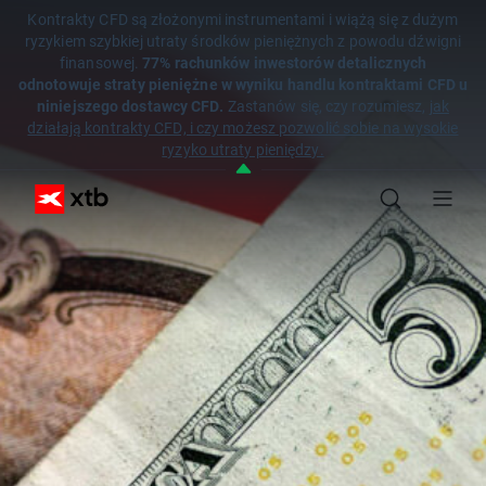
Kontrakty CFD są złożonymi instrumentami i wiążą się z dużym
ryzykiem szybkiej utraty środków pieniężnych z powodu dźwigni
finansowej.
77% rachunków inwestorów detalicznych
odnotowuje straty pieniężne w wyniku handlu kontraktami CFD u
niniejszego dostawcy CFD.
Zastanów się, czy rozumiesz,
jak
działają kontrakty CFD, i czy możesz pozwolić sobie na wysokie
ryzyko utraty pieniędzy.