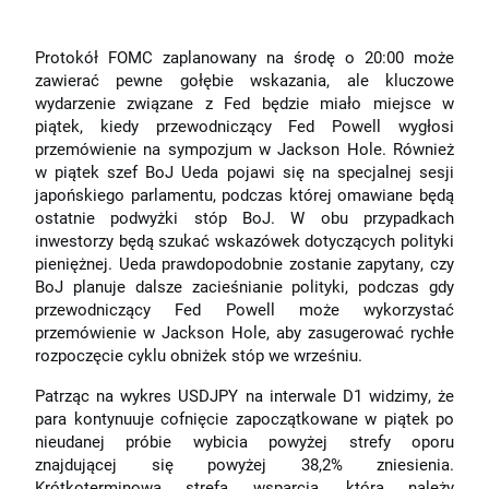
Protokół FOMC zaplanowany na środę o 20:00 może
zawierać pewne gołębie wskazania, ale kluczowe
wydarzenie związane z Fed będzie miało miejsce w
piątek, kiedy przewodniczący Fed Powell wygłosi
przemówienie na sympozjum w Jackson Hole. Również
w piątek szef BoJ Ueda pojawi się na specjalnej sesji
japońskiego parlamentu, podczas której omawiane będą
ostatnie podwyżki stóp BoJ. W obu przypadkach
inwestorzy będą szukać wskazówek dotyczących polityki
pieniężnej. Ueda prawdopodobnie zostanie zapytany, czy
BoJ planuje dalsze zacieśnianie polityki, podczas gdy
przewodniczący Fed Powell może wykorzystać
przemówienie w Jackson Hole, aby zasugerować rychłe
rozpoczęcie cyklu obniżek stóp we wrześniu.
Patrząc na wykres USDJPY na interwale D1 widzimy, że
para kontynuuje cofnięcie zapoczątkowane w piątek po
nieudanej próbie wybicia powyżej strefy oporu
znajdującej się powyżej 38,2% zniesienia.
Krótkoterminowa strefa wsparcia, którą należy