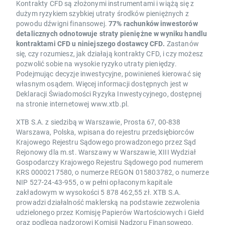
Kontrakty CFD są złożonymi instrumentami i wiążą się z
dużym ryzykiem szybkiej utraty środków pieniężnych z
powodu dźwigni finansowej.
77% rachunków inwestorów
detalicznych odnotowuje straty pieniężne w wyniku handlu
kontraktami CFD u niniejszego dostawcy CFD.
Zastanów
się, czy rozumiesz, jak działają kontrakty CFD, i czy możesz
pozwolić sobie na wysokie ryzyko utraty pieniędzy.
Podejmując decyzje inwestycyjne, powinieneś kierować się
własnym osądem. Więcej informacji dostępnych jest w
Deklaracji Świadomości Ryzyka Inwestycyjnego, dostępnej
na stronie internetowej www.xtb.pl.
XTB S.A. z siedzibą w Warszawie, Prosta 67, 00-838
Warszawa, Polska, wpisana do rejestru przedsiębiorców
Krajowego Rejestru Sądowego prowadzonego przez Sąd
Rejonowy dla m.st. Warszawy w Warszawie, XIII Wydział
Gospodarczy Krajowego Rejestru Sądowego pod numerem
KRS 0000217580, o numerze REGON 015803782, o numerze
NIP 527-24-43-955, o w pełni opłaconym kapitale
zakładowym w wysokości 5 878 462,55 zł. XTB S.A.
prowadzi działalność maklerską na podstawie zezwolenia
udzielonego przez Komisję Papierów Wartościowych i Giełd
oraz podlega nadzorowi Komisji Nadzoru Finansowego.