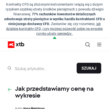
Kontrakty CFD są złożonymi instrumentami i wiążą się z dużym
ryzykiem szybkiej utraty środków pieniężnych z powodu dźwigni
finansowej.
77% rachunków inwestorów detalicznych
odnotowuje straty pieniężne w wyniku handlu kontraktami CFD u
niniejszego dostawcy CFD.
Zastanów się, czy rozumiesz,
jak
działają kontrakty CFD, i czy możesz pozwolić sobie na wysokie
ryzyko utraty pieniędzy.
SZUKAJ
Jak przedstawiamy cenę na
wykresie
Autor
Anna Niedobova