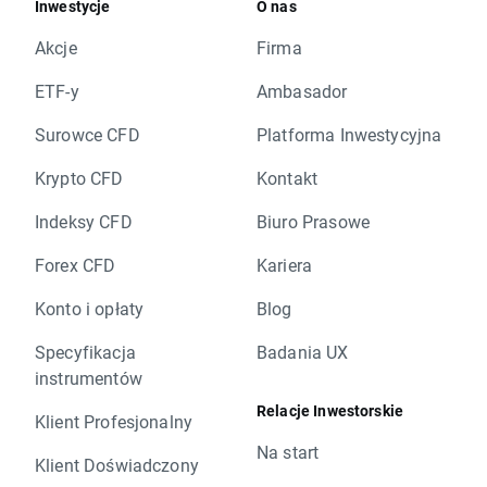
Inwestycje
O nas
Akcje
Firma
ETF-y
Ambasador
Surowce CFD
Platforma Inwestycyjna
Krypto CFD
Kontakt
Indeksy CFD
Biuro Prasowe
Forex CFD
Kariera
Konto i opłaty
Blog
Specyfikacja
Badania UX
instrumentów
Relacje Inwestorskie
Klient Profesjonalny
Na start
Klient Doświadczony