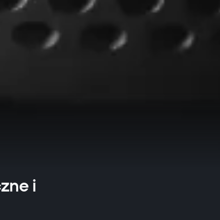
zne i