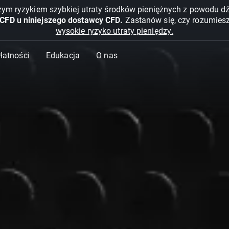
żym ryzykiem szybkiej utraty środków pieniężnych z powodu d
 CFD u niniejszego dostawcy CFD.
Zastanów się, czy rozumies
wysokie ryzyko utraty pieniędzy.
Płatności
Edukacja
O nas