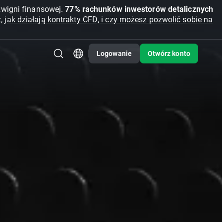
źwigni finansowej.
77% rachunków inwestorów detalicznych
z,
jak działają kontrakty CFD, i czy możesz pozwolić sobie na
Logowanie
Otwórz konto