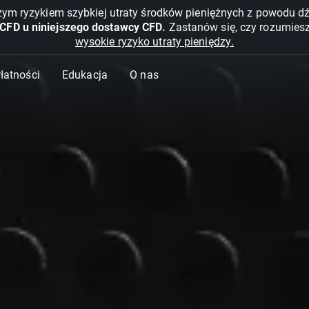
żym ryzykiem szybkiej utraty środków pieniężnych z powodu d
 CFD u niniejszego dostawcy CFD.
Zastanów się, czy rozumies
wysokie ryzyko utraty pieniędzy.
Płatności
Edukacja
O nas