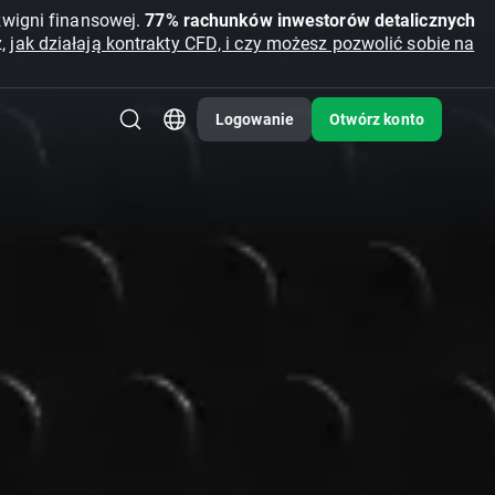
źwigni finansowej.
77% rachunków inwestorów detalicznych
z,
jak działają kontrakty CFD, i czy możesz pozwolić sobie na
Logowanie
Otwórz konto