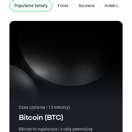
Popularne tematy
Forex
Surowce
Indeksy
A
Czas czytania • 13 minut(y)
Bitcoin (BTC)
Bitcoin to najstarsza i z całą pewnością