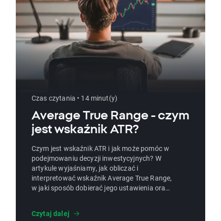
Czas czytania • 14 minut(y)
Average True Range - czym
jest wskaźnik ATR?
Czym jest wskaźnik ATR i jak może pomóc w
podejmowaniu decyzji inwestycyjnych? W
artykule wyjaśniamy, jak obliczać i
interpretować wskaźnik Average True Range,
w jaki sposób dobierać jego ustawienia oraz
jak wykorzystywać go przy wyznaczniu
wielkości pozycji, poziomów zleceń stop loss,
Czytaj dalej
trailing stop czy take profit. To praktyczny