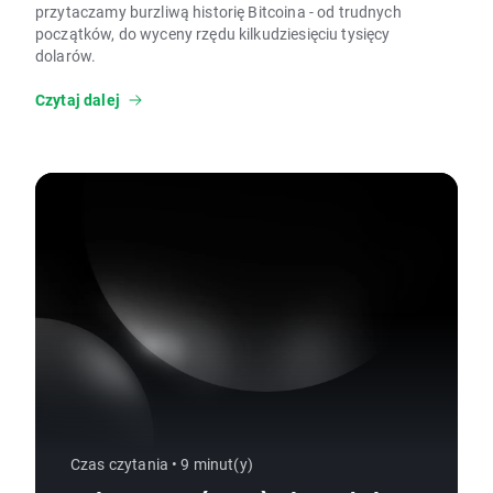
przytaczamy burzliwą historię Bitcoina - od trudnych
początków, do wyceny rzędu kilkudziesięciu tysięcy
dolarów.
Czytaj dalej
Czas czytania • 9 minut(y)