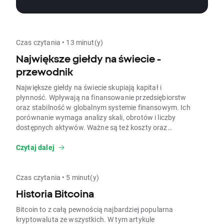
przewodnik zarówno dla początkujących, jak
i doświadczonych inwestorów, którzy chcą
kontrolować ryzyko w oparciu o obiektywne
wskazania ATR.
Czas czytania • 13 minut(y)
Największe giełdy na świecie -
przewodnik
Największe giełdy na świecie skupiają kapitał i
płynność. Wpływają na finansowanie przedsiębiorstw
oraz stabilność w globalnym systemie finansowym. Ich
porównanie wymaga analizy skali, obrotów i liczby
dostępnych aktywów. Ważne są też koszty oraz
godziny sesji. Przejdź do poradnika i dowiedz się, jakie
są największe giełdy na świecie i czym się
Czytaj dalej
charakteryzują.
Czas czytania • 5 minut(y)
Historia Bitcoina
Bitcoin to z całą pewnością najbardziej popularna
kryptowaluta ze wszystkich. W tym artykule