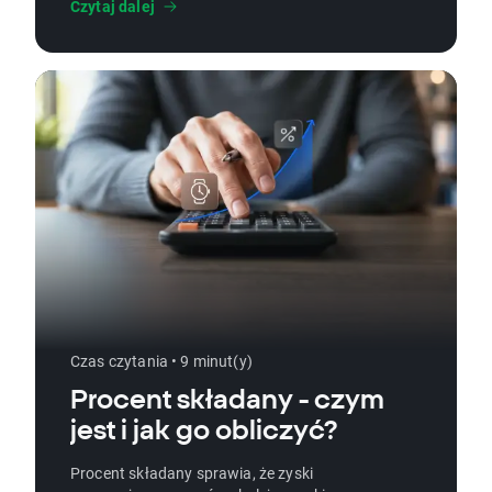
Czytaj dalej
inwestowania w surowce oraz
przypominamy kluczowe zasady zarządzania
ryzykiem. Ten artykuł to praktyczny
przewodnik dla początkujących i bardziej
doświadczonych inwestorów, którzy chcą
zdywersyfikować portfel i świadomie
wykorzystywać zmienność rynku surowców.
Czas czytania • 9 minut(y)
Procent składany - czym
jest i jak go obliczyć?
Procent składany sprawia, że zyski