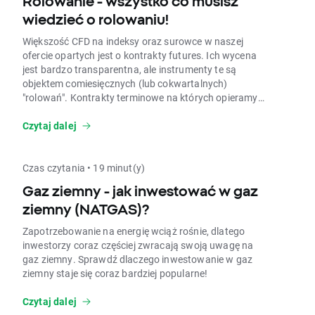
Rolowanie - wszystko co musisz
wiedzieć o rolowaniu!
Większość CFD na indeksy oraz surowce w naszej
ofercie opartych jest o kontrakty futures. Ich wycena
jest bardzo transparentna, ale instrumenty te są
objektem comiesięcznych (lub cokwartalnych)
"rolowań". Kontrakty terminowe na których opieramy
wycenę naszych CFD na indeksy czy surowce wygasają
w terminie miesiąca lub trzech.
Czytaj dalej
Czas czytania • 19 minut(y)
Gaz ziemny - jak inwestować w gaz
ziemny (NATGAS)?
Zapotrzebowanie na energię wciąż rośnie, dlatego
inwestorzy coraz częściej zwracają swoją uwagę na
gaz ziemny. Sprawdź dlaczego inwestowanie w gaz
ziemny staje się coraz bardziej popularne!
Czytaj dalej