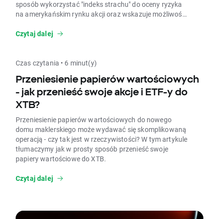
sposób wykorzystać "indeks strachu" do oceny ryzyka
na amerykańskim rynku akcji oraz wskazuje możliwości
inwestycyjne, jakie oferuje indeks VIX. Niezależnie od
tego, czy jesteś początkującym inwestorem, czy masz
Czytaj dalej
już pewne doświadczenie rynkowe - wiedza na temat
indeksu zmienności VIX na pewno przyda Ci się w
przyszłości.
Czas czytania • 6 minut(y)
Przeniesienie papierów wartościowych
- jak przenieść swoje akcje i ETF-y do
XTB?
Przeniesienie papierów wartościowych do nowego
domu maklerskiego może wydawać się skomplikowaną
operacją - czy tak jest w rzeczywistości? W tym artykule
tłumaczymy jak w prosty sposób przenieść swoje
papiery wartościowe do XTB.
Czytaj dalej