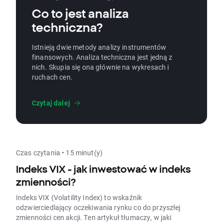
Co to jest analiza
techniczna?
Istnieją dwie metody analizy instrumentów
finansowych. Analiza techniczna jest jedną z
nich. Skupia się ona głównie na wykresach i
ruchach cen.
Czytaj dalej
Czas czytania • 15 minut(y)
Indeks VIX - jak inwestować w indeks
zmienności?
Indeks VIX (Volatility Index) to wskaźnik
odzwierciedlający oczekiwania rynku co do przyszłej
zmienności cen akcji. Ten artykuł tłumaczy, w jaki