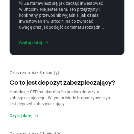
💡 Zastanawiasz się, jak zacząć inwestować
w Bitcoin? Nie jesteś sam. Ten przejrzysty i
konkretny przewodnik wyjaśnia, jak działa
inwestowanie w Bitcoin, na co zwracać
uwagę oraz jak podejść do tematu rozsądnie
- nawet jeśli nigdy wcześniej nie kupiłeś
żadnej kryptowaluty. 👉 Przejdźmy przez to
Czytaj dalej
krok po kroku!
Czas czytania • 3 minut(y)
Co to jest depozyt zabezpieczający?
Handlując CFD musisz dbać o poziom depozytu
zabezpieczającego. W tym artykule tłumaczymy czym
jest depozyt zabezpieczający.
Czytaj dalej
Czas czytania • 11 minut(y)