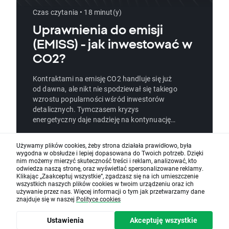
Czas czytania • 18 minut(y)
Uprawnienia do emisji
(EMISS) - jak inwestować w
CO2?
Kontraktami na emisję CO2 handluje się już
od dawna, ale nikt nie spodziewał się takiego
wzrostu popularności wśród inwestorów
detalicznych. Tymczasem kryzys
energetyczny daje nadzieję na kontynuację
tego trendu.
Używamy plików cookies, żeby strona działała prawidłowo, była
Czytaj dalej
wygodna w obsłudze i lepiej dopasowana do Twoich potrzeb. Dzięki
nim możemy mierzyć skuteczność treści i reklam, analizować, kto
odwiedza naszą stronę, oraz wyświetlać spersonalizowane reklamy.
Klikając „Zaakceptuj wszystkie”, zgadzasz się na ich umieszczenie
wszystkich naszych plików cookies w twoim urządzeniu oraz ich
używanie przez nas. Więcej informacji o tym jak przetwarzamy dane
znajduje się w naszej
Polityce cookies
Ustawienia
Akceptuję wszystkie