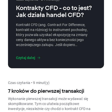
Kontrakty CFD - co to jest?
Jak działa handel CFD?
Kontrakt CFD (ang. Contract For Difference,
kontrakt na różnicę) to instrument pochodny,
który pozwala uzyskać ekspozycję na zmiany
ceny danego aktywa bez konieczności jego
wcześniejszego zakupu. Jeśli dopiero
poznajesz to pojęcie - jesteś we właściwym
miejscu. W tym artykule wyjaśniamy jak
Czytaj dalej
wygląda handel CFD w praktyce, kiedy
wykorzystanie CFD warte jest rozważenia
oraz z jakimi kosztami i ryzykiem należy się
mierzyć w trakcie handlu CFD. Ten artykuł
jest przeznaczony zarówno dla
Czas czytania • 9 minut(y)
początkujących, jak i bardziej
zaawansowanych inwestorów, którzy
7 kroków do pierwszej transakcji
zainteresowani są handlem kontraktami CFD
Wykonanie pierwszej transakcji może wydawać się
i chcą rozszerzyć swoje możliwości
skomplikowane. Tym co ułatwia początkowe
inwestycyjne o lewarowane instrumenty
inwestycje, niezależnie czy chodzi o kontrakt CFD na
pochodne, takie jak kontrakty CFD.