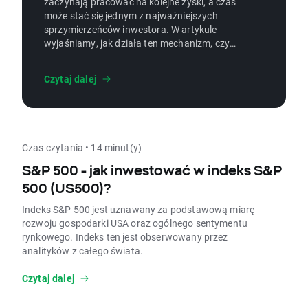
zaczynają pracować na kolejne zyski, a czas
może stać się jednym z najważniejszych
sprzymierzeńców inwestora. W artykule
wyjaśniamy, jak działa ten mechanizm, czym
różni się od procentu prostego, jak go
obliczać i gdzie znajduje zastosowanie. To
Czytaj dalej
praktyczny przewodnik dla osób
inwestujących i oszczędzających, które chcą
lepiej oceniać długoterminowy potencjał
inwestycji oraz świadomie korzystać z siły
reinwestowania.
Czas czytania • 14 minut(y)
S&P 500 - jak inwestować w indeks S&P
500 (US500)?
Indeks S&P 500 jest uznawany za podstawową miarę
rozwoju gospodarki USA oraz ogólnego sentymentu
rynkowego. Indeks ten jest obserwowany przez
analityków z całego świata.
Czytaj dalej