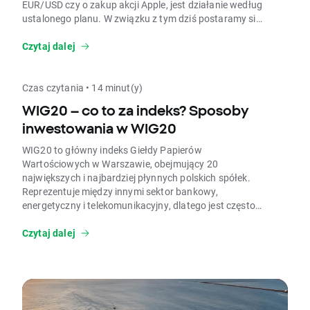
EUR/USD czy o zakup akcji Apple, jest działanie według
ustalonego planu. W związku z tym dziś postaramy się
wyjaśnić, jak mogłyby wyglądać pierwsze kroki
przygotowujące do wykonania pierwszej transakcji na
Czytaj dalej
rynkach finansowych.
Czas czytania • 14 minut(y)
WIG20 – co to za indeks? Sposoby
inwestowania w WIG20
WIG20 to główny indeks Giełdy Papierów
Wartościowych w Warszawie, obejmujący 20
największych i najbardziej płynnych polskich spółek.
Reprezentuje między innymi sektor bankowy,
energetyczny i telekomunikacyjny, dlatego jest często
traktowany jako barometr krajowego rynku akcji. Na
jego zmienność mogą wpływać dane o polskim PKB,
Czytaj dalej
inflacji, stopach procentowych oraz koniunkturze w
Unii Europejskiej.