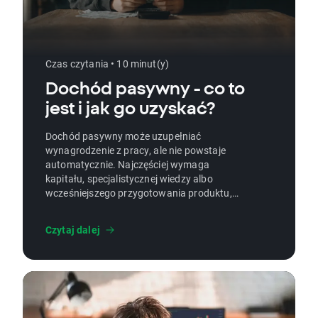
Czas czytania • 10 minut(y)
Dochód pasywny - co to
jest i jak go uzyskać?
Dochód pasywny może uzupełniać
wynagrodzenie z pracy, ale nie powstaje
automatycznie. Najczęściej wymaga
kapitału, specjalistycznej wiedzy albo
wcześniejszego przygotowania produktu,
aktywa lub systemu sprzedaży. Nie każde
rozwiązanie zapewnia regularne wpływy, a
Czytaj dalej
część może przynieść stratę. W poradniku
znajdziesz przykłady dochodu pasywnego,
konkretne koszty, zasady podatkowe, ryzyka
oraz plan działania.