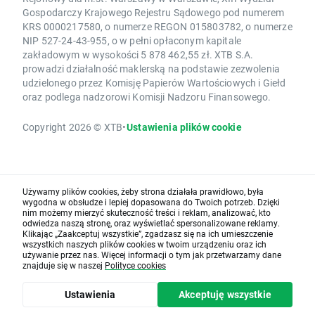
Gospodarczy Krajowego Rejestru Sądowego pod numerem
KRS 0000217580, o numerze REGON 015803782, o numerze
NIP 527-24-43-955, o w pełni opłaconym kapitale
zakładowym w wysokości 5 878 462,55 zł. XTB S.A.
prowadzi działalność maklerską na podstawie zezwolenia
udzielonego przez Komisję Papierów Wartościowych i Giełd
oraz podlega nadzorowi Komisji Nadzoru Finansowego.
Copyright 2026 © XTB
•
Ustawienia plików cookie
Używamy plików cookies, żeby strona działała prawidłowo, była
wygodna w obsłudze i lepiej dopasowana do Twoich potrzeb. Dzięki
nim możemy mierzyć skuteczność treści i reklam, analizować, kto
odwiedza naszą stronę, oraz wyświetlać spersonalizowane reklamy.
Klikając „Zaakceptuj wszystkie”, zgadzasz się na ich umieszczenie
wszystkich naszych plików cookies w twoim urządzeniu oraz ich
używanie przez nas. Więcej informacji o tym jak przetwarzamy dane
znajduje się w naszej
Polityce cookies
Ustawienia
Akceptuję wszystkie