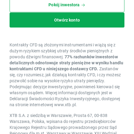
Pokój inwestora
Otwórz konto
Kontrakty CFD są złożonymi instrumentami i wiążą się z
dużym ryzykiem szybkiej utraty środków pieniężnych z
powodu dźwigni finansowej.
77% rachunków inwestorów
detalicznych odnotowuje straty pieniężne w wyniku handlu
kontraktami CFD u niniejszego dostawcy CFD.
Zastanów
się, czy rozumiesz, jak działają kontrakty CFD, i czy możesz
pozwolić sobie na wysokie ryzyko utraty pieniędzy.
Podejmując decyzje inwestycyjne, powinieneś kierować się
własnym osądem. Więcej informacji dostępnych jest w
Deklaracji Świadomości Ryzyka Inwestycyjnego, dostępnej
na stronie internetowej www.xtb.pl.
XTB S.A. z siedzibą w Warszawie, Prosta 67, 00-838
Warszawa, Polska, wpisana do rejestru przedsiębiorców
Krajowego Rejestru Sądowego prowadzonego przez Sąd
Rejonowy dla m.st. Warszawy w Warszawie, XIII Wydział