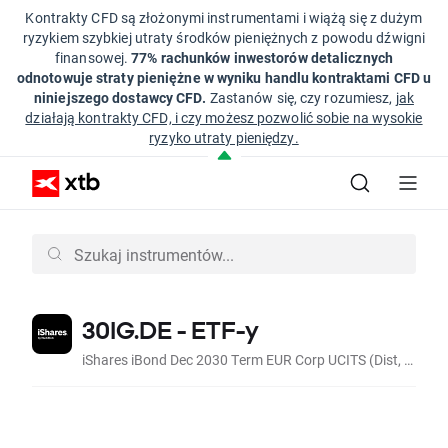
Kontrakty CFD są złożonymi instrumentami i wiążą się z dużym
ryzykiem szybkiej utraty środków pieniężnych z powodu dźwigni
finansowej.
77% rachunków inwestorów detalicznych
odnotowuje straty pieniężne w wyniku handlu kontraktami CFD u
niniejszego dostawcy CFD.
Zastanów się, czy rozumiesz,
jak
działają kontrakty CFD, i czy możesz pozwolić sobie na wysokie
ryzyko utraty pieniędzy.
30IG.DE - ETF-y
iShares iBond Dec 2030 Term EUR Corp UCITS (Dist, EUR)