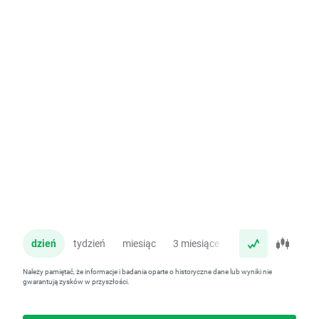
dzień
tydzień
miesiąc
3 miesiące
rok
Należy pamiętać, że informacje i badania oparte o historyczne dane lub wyniki nie
gwarantują zysków w przyszłości.