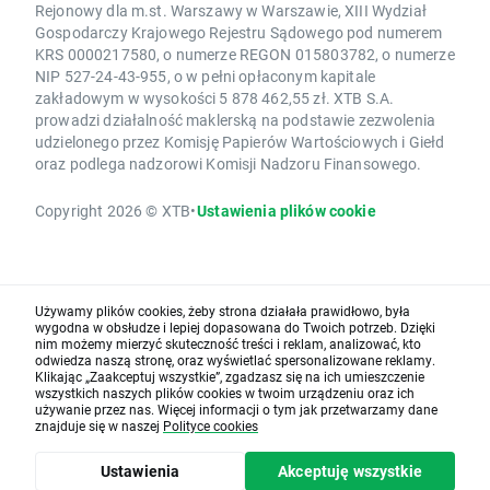
Rejonowy dla m.st. Warszawy w Warszawie, XIII Wydział
Gospodarczy Krajowego Rejestru Sądowego pod numerem
KRS 0000217580, o numerze REGON 015803782, o numerze
NIP 527-24-43-955, o w pełni opłaconym kapitale
zakładowym w wysokości 5 878 462,55 zł. XTB S.A.
prowadzi działalność maklerską na podstawie zezwolenia
udzielonego przez Komisję Papierów Wartościowych i Giełd
oraz podlega nadzorowi Komisji Nadzoru Finansowego.
Copyright 2026 © XTB
•
Ustawienia plików cookie
Używamy plików cookies, żeby strona działała prawidłowo, była
wygodna w obsłudze i lepiej dopasowana do Twoich potrzeb. Dzięki
nim możemy mierzyć skuteczność treści i reklam, analizować, kto
odwiedza naszą stronę, oraz wyświetlać spersonalizowane reklamy.
Klikając „Zaakceptuj wszystkie”, zgadzasz się na ich umieszczenie
wszystkich naszych plików cookies w twoim urządzeniu oraz ich
używanie przez nas. Więcej informacji o tym jak przetwarzamy dane
znajduje się w naszej
Polityce cookies
Ustawienia
Akceptuję wszystkie