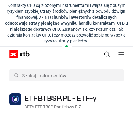
Kontrakty CFD są złożonymi instrumentami i wiążą się z dużym
ryzykiem szybkiej utraty środków pieniężnych z powodu dźwigni
finansowej.
77% rachunków inwestorów detalicznych
odnotowuje straty pieniężne w wyniku handlu kontraktami CFD u
niniejszego dostawcy CFD.
Zastanów się, czy rozumiesz,
jak
działają kontrakty CFD, i czy możesz pozwolić sobie na wysokie
ryzyko utraty pieniędzy.
ETFBTBSP.PL - ETF-y
BETA ETF TBSP Portfelowy FIZ