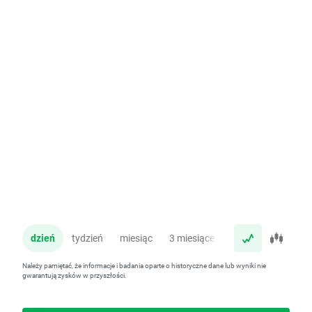
dzień
tydzień
miesiąc
3 miesiące
rok
Należy pamiętać, że informacje i badania oparte o historyczne dane lub wyniki nie
gwarantują zysków w przyszłości.