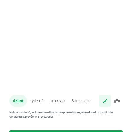
dzień
tydzień
miesiąc
3 miesiące
rok
Należy pamiętać, że informacje i badania oparte o historyczne dane lub wyniki nie
gwarantują zysków w przyszłości.