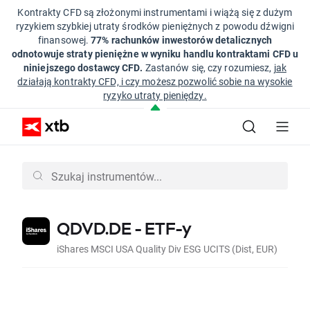
Kontrakty CFD są złożonymi instrumentami i wiążą się z dużym
ryzykiem szybkiej utraty środków pieniężnych z powodu dźwigni
finansowej.
77% rachunków inwestorów detalicznych
odnotowuje straty pieniężne w wyniku handlu kontraktami CFD u
niniejszego dostawcy CFD.
Zastanów się, czy rozumiesz,
jak
działają kontrakty CFD, i czy możesz pozwolić sobie na wysokie
ryzyko utraty pieniędzy.
QDVD.DE - ETF-y
iShares MSCI USA Quality Div ESG UCITS (Dist, EUR)