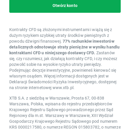
Otwórz konto
Kontrakty CFD są złożonymi instrumentami i wiążą się z
dużym ryzykiem szybkiej utraty środków pieniężnych z
powodu dźwigni finansowej.
77% rachunków inwestorów
detalicznych odnotowuje straty pieniężne w wyniku handlu
kontraktami CFD u niniejszego dostawcy CFD.
Zastanów
się, czy rozumiesz, jak działają kontrakty CFD, i czy możesz
pozwolić sobie na wysokie ryzyko utraty pieniędzy.
Podejmując decyzje inwestycyjne, powinieneś kierować się
własnym osądem. Więcej informacji dostępnych jest w
Deklaracji Świadomości Ryzyka Inwestycyjnego, dostępnej
na stronie internetowej www.xtb.pl.
XTB S.A. z siedzibą w Warszawie, Prosta 67, 00-838
Warszawa, Polska, wpisana do rejestru przedsiębiorców
Krajowego Rejestru Sądowego prowadzonego przez Sąd
Rejonowy dla m.st. Warszawy w Warszawie, XIII Wydział
Gospodarczy Krajowego Rejestru Sądowego pod numerem
KRS 0000217580, o numerze REGON 015803782, o numerze