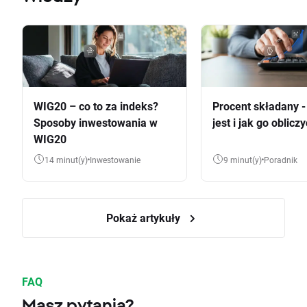
WIG20 – co to za indeks?
Procent składany 
Sposoby inwestowania w
jest i jak go oblicz
WIG20
14 minut(y)
Inwestowanie
9 minut(y)
Poradnik
Pokaż artykuły
FAQ
Masz pytania?