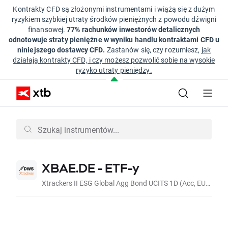
Kontrakty CFD są złożonymi instrumentami i wiążą się z dużym
ryzykiem szybkiej utraty środków pieniężnych z powodu dźwigni
finansowej.
77% rachunków inwestorów detalicznych
odnotowuje straty pieniężne w wyniku handlu kontraktami CFD u
niniejszego dostawcy CFD.
Zastanów się, czy rozumiesz,
jak
działają kontrakty CFD, i czy możesz pozwolić sobie na wysokie
ryzyko utraty pieniędzy.
XBAE.DE - ETF-y
Xtrackers II ESG Global Agg Bond UCITS 1D (Acc, EUR)