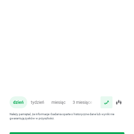
dzień
tydzień
miesiąc
3 miesiące
rok
Należy pamiętać, że informacje i badania oparte o historyczne dane lub wyniki nie
gwarantują zysków w przyszłości.