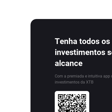
Tenha todos os
investimentos 
alcance
Com a premiada e intuitiva app 
investimentos da XTB