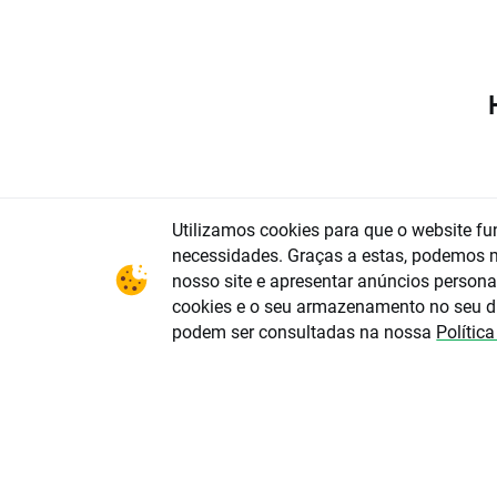
Utilizamos cookies para que o website fu
necessidades. Graças a estas, podemos me
nosso site e apresentar anúncios personal
cookies e o seu armazenamento no seu d
podem ser consultadas na nossa
Polític
Este mate
UE do Par
instrument
comunicaç
recomenda
do Parlam
(regulame