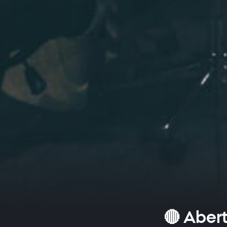
🔴 Aber