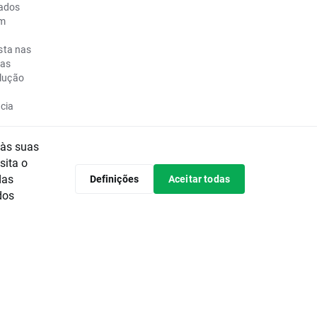
cados
om
sta nas
uas
olução
cia
do o
 às suas
idade e
sita o
ercados
das
Definições
Aceitar todas
la Nova
dos
 2014/65 /
II). A
 596/2014
to Europeu