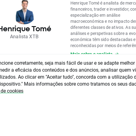
Henrique Tomé é analista de mer
financeiros, trader e investidor, c
especialização em análise
macroeconómica e no impacto de
Henrique Tomé
diferentes classes de ativos. As s
análises e perspetivas sobre a ev
Analista XTB
económica têm sido destacadas e
reconhecidas por meios de referên
nacionais e internacionais, incluin
Mais sobre o analista
Financial Times.
ncione corretamente, seja mais fácil de usar e se adapte melhor
É formado em Finanças e Contabil
dir a eficácia dos conteúdos e dos anúncios, analisar quem vi
possui uma pós-graduação em M
izados. Ao clicar em "Aceitar tudo", concorda com a utilização 
Financeiros e Gestão de Risco pe
ispositivo." Mais informações sobre como tratamos os seus da
SBE.
a de cookies
rial é uma comunicação de marketing na aceção do artigo 24.º, n.º 3, da Diretiva
lamento Europeu e do Conselho, de 15 de maio de 2014, sobre os mercados de
os financeiros e que altera a Diretiva 2002/92 / CE e Diretiva 2011/61/ UE (MiFID 
ão de marketing não é uma recomendação de investimento ou informação que
 ou sugere uma estratégia de investimento na aceção do Regulamento (UE) n.º
ento Europeu e do Conselho de 16 de abril de 2014 sobre o abuso de mercado
ntação do abuso de mercado) e revogação da Diretiva 2003/6 / CE do Parlamen