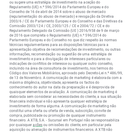
ou sugere uma estratégia de investimento na aceção do
Regulamento (UE) n.º 596/2014 do Parlamento Europeu e do
Conselho de 16 de abril de 2014 sobre o abuso de mercado
(regulamentação do abuso de mercado) e revogação da Diretiva
2003/6 / CE do Parlamento Europeu e do Conselho e das Diretivas da
Comissão 2003/124 / CE, 2003/125 / CE e 2004/72 / CE e do
Regulamento Delegado da Comissão (UE ) 2016/958 de 9 de março
de 2016 que completa o Regulamento (UE) n.º 596/2014 do
Parlamento Europeu e do Conselho no que diz respeito às normas
técnicas regulamentares para as disposições técnicas para a
apresentação objetiva de recomendações de investimento, ou outras
informações, recomendação ou sugestão de uma estratégia de
investimento e para a divulgação de interesses particulares ou
indicações de conflitos de interesse ou qualquer outro conselho,
incluindo na área de consultoria de investimento, nos termos do
Código dos Valores Mobiliários, aprovado pelo Decreto-Lei n.º 486/99,
de 13 de Novembro. A comunicação de marketing é elaborada com a
máxima diligência, objetividade, apresenta os factos do
conhecimento do autor na data da preparação e é desprovida de
quaisquer elementos de avaliação. A comunicação de marketing é
elaborada sem considerar as necessidades do cliente, a sua situação
financeira individual e não apresenta qualquer estratégia de
investimento de forma alguma. A comunicação de marketing não
constitui uma oferta ou oferta de venda, subscrição, convite de
compra, publicidade ou promoção de qualquer instrumento
financeiro. A XTB, S.A. - Sucursal em Portugal não se responsabiliza
por quaisquer
ações
ou omissões do cliente, em particular pela
aquisição ou alienação de instrumentos financeiros. A XTB não