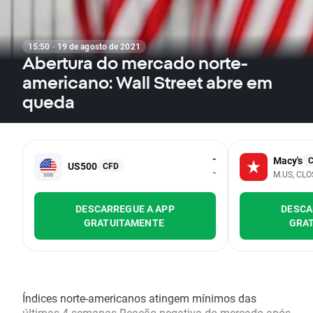
15:50 · 19 de agosto de 2021
Abertura do mercado norte-
americano: Wall Street abre em
queda
-
Macy's
US500
CFD
-
M.US, CLO
DESCARREGUE A APP
DESCA
GRATUITAMENTE
GRA
Índices norte-americanos atingem mínimos das
últimas 4 semanas Reação negativa do mercado após