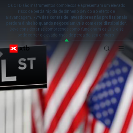
Os CFD são instrumentos complexos e apresentam um elevado
risco de perda rápida de dinheiro devido ao efeito de
alavancagem.
77% das contas de investidores não profissionais
perdem dinheiro quando negoceiam CFD com este distribuidor.
Deve considerar se compreende como funcionam os CFD e se
pode correr o elevado risco de perda do seu dinheiro.