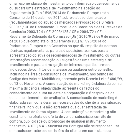
uma recomendação de investimento ou informação que recomenda
ou sugere uma estratégia de investimento na aceção do
Regulamento (UE) n.º 596/2014 do Parlamento Europeu e do
Conselho de 16 de abril de 2014 sobre o abuso de mercado
(regulamentação do abuso de mercado) e revogação da Diretiva
2003/6 / CE do Parlamento Europeu e do Conselho e das Diretivas da
Comissão 2003/124 / CE, 2003/125 / CE e 2004/72 / CE e do
Regulamento Delegado da Comissão (UE ) 2016/958 de 9 de março
de 2016 que completa o Regulamento (UE) n.º 596/2014 do
Parlamento Europeu e do Conselho no que diz respeito às normas
técnicas regulamentares para as disposições técnicas para a
apresentação objetiva de recomendações de investimento, ou outras
informações, recomendação ou sugestão de uma estratégia de
investimento e para a divulgação de interesses particulares ou
indicações de conflitos de interesse ou qualquer outro conselho,
incluindo na área de consultoria de investimento, nos termos do
Código dos Valores Mobiliários, aprovado pelo Decreto-Lei n.º 486/99,
de 13 de Novembro. A comunicação de marketing é elaborada com a
máxima diligência, objetividade, apresenta os factos do
conhecimento do autor na data da preparação e é desprovida de
quaisquer elementos de avaliação. A comunicação de marketing é
elaborada sem considerar as necessidades do cliente, a sua situação
financeira individual e não apresenta qualquer estratégia de
investimento de forma alguma. A comunicação de marketing não
constitui uma oferta ou oferta de venda, subscrição, convite de
compra, publicidade ou promoção de qualquer instrumento
financeiro. A XTB, S.A. - Sucursal em Portugal não se responsabiliza
por quaisquer
ações
ou omissões do cliente, em particular pela