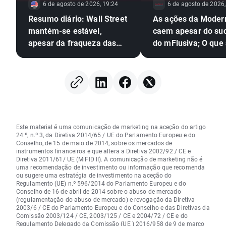
6 de agosto de 2026, 19:24
6 de agosto de 2026,
Resumo diário: Wall Street
As ações da Moder
mantém-se estável,
caem apesar do su
apesar da fraqueza das
do mFlusiva; O que
ações do setor das
segue para o gigan
memórias e da subida do
mercado das vacin
preço do petróleo
ARNm?
Este material é uma comunicação de marketing na aceção do artigo
24.º, n.º 3, da Diretiva 2014/65 / UE do Parlamento Europeu e do
Conselho, de 15 de maio de 2014, sobre os mercados de
instrumentos financeiros e que altera a Diretiva 2002/92 / CE e
Diretiva 2011/61/ UE (MiFID II). A comunicação de marketing não é
uma recomendação de investimento ou informação que recomenda
ou sugere uma estratégia de investimento na aceção do
Regulamento (UE) n.º 596/2014 do Parlamento Europeu e do
Conselho de 16 de abril de 2014 sobre o abuso de mercado
(regulamentação do abuso de mercado) e revogação da Diretiva
2003/6 / CE do Parlamento Europeu e do Conselho e das Diretivas da
Comissão 2003/124 / CE, 2003/125 / CE e 2004/72 / CE e do
Regulamento Delegado da Comissão (UE ) 2016/958 de 9 de março