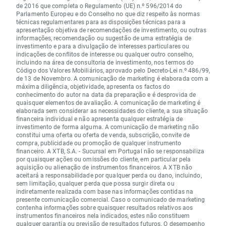
de 2016 que completa o Regulamento (UE) n.º 596/2014 do
Parlamento Europeu e do Conselho no que diz respeito às normas
técnicas regulamentares para as disposições técnicas para a
apresentação objetiva de recomendações de investimento, ou outras
informações, recomendação ou sugestão de uma estratégia de
investimento e para a divulgação de interesses particulares ou
indicações de conflitos de interesse ou qualquer outro conselho,
incluindo na área de consultoria de investimento, nos termos do
Código dos Valores Mobiliários, aprovado pelo Decreto-Lei n.º 486/99,
de 13 de Novembro. A comunicação de marketing é elaborada com a
máxima diligência, objetividade, apresenta os factos do
conhecimento do autor na data da preparação e é desprovida de
quaisquer elementos de avaliação. A comunicação de marketing é
elaborada sem considerar as necessidades do cliente, a sua situação
financeira individual e não apresenta qualquer estratégia de
investimento de forma alguma. A comunicação de marketing não
constitui uma oferta ou oferta de venda, subscrição, convite de
compra, publicidade ou promoção de qualquer instrumento
financeiro. A XTB, S.A. - Sucursal em Portugal não se responsabiliza
por quaisquer ações ou omissões do cliente, em particular pela
aquisição ou alienação de instrumentos financeiros. A XTB não
aceitará a responsabilidade por qualquer perda ou dano, incluindo,
sem limitação, qualquer perda que possa surgir direta ou
indiretamente realizada com base nas informações contidas na
presente comunicação comercial. Caso o comunicado de marketing
contenha informações sobre quaisquer resultados relativos aos
instrumentos financeiros nela indicados, estes não constituem
qualquer garantia ou previsão de resultados futuros. O desempenho