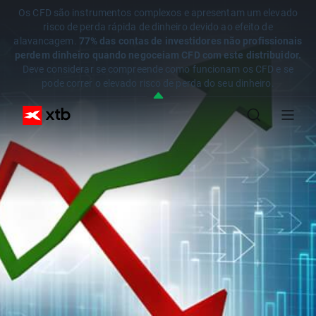
Os CFD são instrumentos complexos e apresentam um elevado
risco de perda rápida de dinheiro devido ao efeito de
alavancagem.
77% das contas de investidores não profissionais
perdem dinheiro quando negoceiam CFD com este distribuidor.
Deve considerar se compreende como funcionam os CFD e se
pode correr o elevado risco de perda do seu dinheiro.