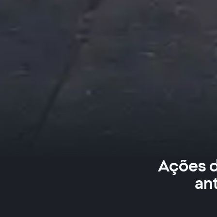
Ações d
an