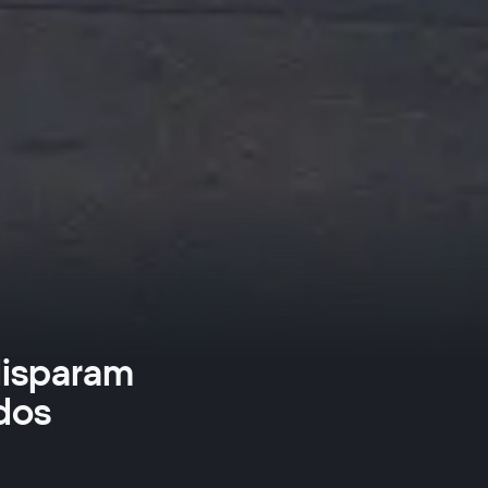
disparam
dos