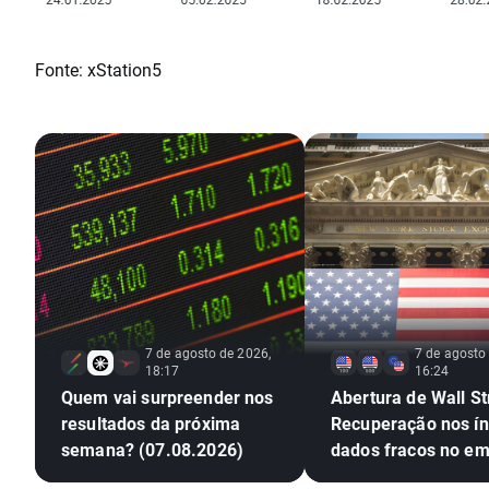
Fonte: xStation5
7 de agosto de 2026,
7 de agosto
18:17
16:24
Quem vai surpreender nos
Abertura de Wall St
resultados da próxima
Recuperação nos ín
semana? (07.08.2026)
dados fracos no e