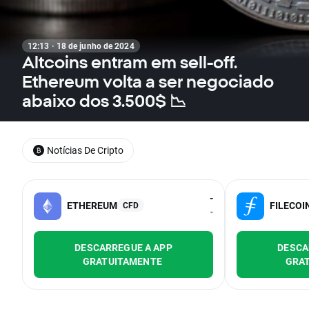
12:13 · 18 de junho de 2024
Altcoins entram em sell-off.
Ethereum volta a ser negociado
abaixo dos 3.500$ 📉
Notícias De Cripto
-
ETHEREUM
FILECOI
CFD
-
DESCARREGUE A APP
DESCA
GRATUITAMENTE
GRA