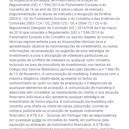
ou sugere uma estratégia de investimento na aceção do
Regulamento (UE) n.º 596/2014 do Parlamento Europeu e do
Conselho de 16 de abril de 2014 sobre o abuso de mercado
(regulamentação do abuso de mercado) e revogação da Diretiva
2003/6 / CE do Parlamento Europeu e do Conselho e das Diretivas da
Comissão 2003/124 / CE, 2003/125 / CE e 2004/72 / CE e do
Regulamento Delegado da Comissão (UE ) 2016/958 de 9 de março
de 2016 que completa o Regulamento (UE) n.º 596/2014 do
Parlamento Europeu e do Conselho no que diz respeito às normas
técnicas regulamentares para as disposições técnicas para a
apresentação objetiva de recomendações de investimento, ou outras
informações, recomendação ou sugestão de uma estratégia de
investimento e para a divulgação de interesses particulares ou
indicações de conflitos de interesse ou qualquer outro conselho,
incluindo na área de consultoria de investimento, nos termos do
Código dos Valores Mobiliários, aprovado pelo Decreto-Lei n.º 486/99,
de 13 de Novembro. A comunicação de marketing é elaborada com a
máxima diligência, objetividade, apresenta os factos do
conhecimento do autor na data da preparação e é desprovida de
quaisquer elementos de avaliação. A comunicação de marketing é
elaborada sem considerar as necessidades do cliente, a sua situação
financeira individual e não apresenta qualquer estratégia de
investimento de forma alguma. A comunicação de marketing não
constitui uma oferta ou oferta de venda, subscrição, convite de
compra, publicidade ou promoção de qualquer instrumento
financeiro. A XTB, S.A. - Sucursal em Portugal não se responsabiliza
por quaisquer
ações
ou omissões do cliente, em particular pela
aquisição ou alienação de instrumentos financeiros. A XTB não