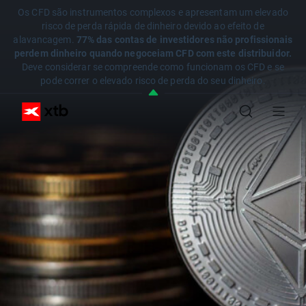
Os CFD são instrumentos complexos e apresentam um elevado
risco de perda rápida de dinheiro devido ao efeito de
alavancagem.
77% das contas de investidores não profissionais
perdem dinheiro quando negoceiam CFD com este distribuidor.
Deve considerar se compreende como funcionam os CFD e se
pode correr o elevado risco de perda do seu dinheiro.