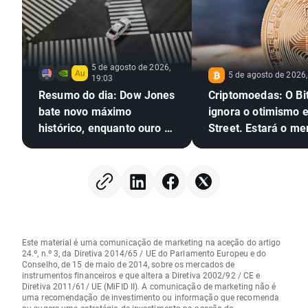
5 de agosto de 2026,
5 de agosto de 2026,
19:03
Resumo do dia: Dow Jones
Criptomoedas: O Bi
bate novo máximo
ignora o otimismo 
histórico, enquanto ouro e
Street. Estará o m
prata sobem mais de 4%
em alta das cripto
prestes a regressar
Este material é uma comunicação de marketing na aceção do artigo
24.º, n.º 3, da Diretiva 2014/65 / UE do Parlamento Europeu e do
Conselho, de 15 de maio de 2014, sobre os mercados de
instrumentos financeiros e que altera a Diretiva 2002/92 / CE e
Diretiva 2011/61/ UE (MiFID II). A comunicação de marketing não é
uma recomendação de investimento ou informação que recomenda