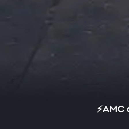
⚡AMC di