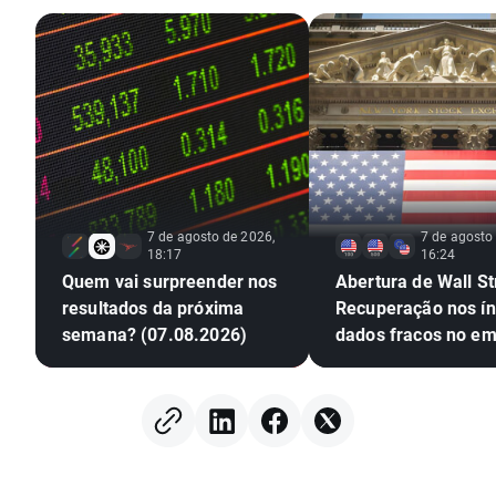
7 de agosto de 2026,
7 de agosto
18:17
16:24
Quem vai surpreender nos
Abertura de Wall St
resultados da próxima
Recuperação nos ín
semana? (07.08.2026)
dados fracos no e