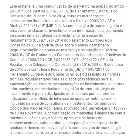
Este material é uma comunicação de marketing na aceção do artigo
24.º, n.º 3, da Diretiva 2014/65 / UE do Parlamento Europeu e do
Conselho, de 15 de maio de 2014, sobre os mercados de
instrumentos financeiros e que altera a Diretiva 2002/92 / CE e
Diretiva 2011/61/ UE (MiFID II). A comunicação de marketing não é
uma recomendação de investimento ou informação que recomenda
ou sugere uma estratégia de investimento na aceção do
Regulamento (UE) n.º 596/2014 do Parlamento Europeu e do
Conselho de 16 de abril de 2014 sobre o abuso de mercado
(regulamentação do abuso de mercado) e revogação da Diretiva
2003/6 / CE do Parlamento Europeu e do Conselho e das Diretivas da
Comissão 2003/124 / CE, 2003/125 / CE e 2004/72 / CE e do
Regulamento Delegado da Comissão (UE ) 2016/958 de 9 de março
de 2016 que completa o Regulamento (UE) n.º 596/2014 do
Parlamento Europeu e do Conselho no que diz respeito às normas
técnicas regulamentares para as disposições técnicas para a
apresentação objetiva de recomendações de investimento, ou outras
informações, recomendação ou sugestão de uma estratégia de
investimento e para a divulgação de interesses particulares ou
indicações de conflitos de interesse ou qualquer outro conselho,
incluindo na área de consultoria de investimento, nos termos do
Código dos Valores Mobiliários, aprovado pelo Decreto-Lei n.º 486/99,
de 13 de Novembro. A comunicação de marketing é elaborada com a
máxima diligência, objetividade, apresenta os factos do
conhecimento do autor na data da preparação e é desprovida de
quaisquer elementos de avaliação. A comunicação de marketing é
elaborada sem considerar as necessidades do cliente, a sua situação