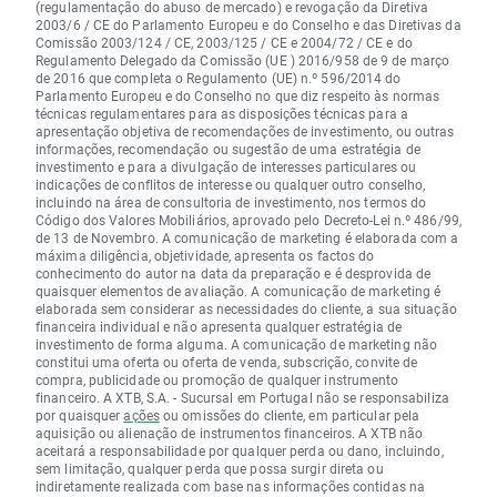
(regulamentação do abuso de mercado) e revogação da Diretiva
2003/6 / CE do Parlamento Europeu e do Conselho e das Diretivas da
Comissão 2003/124 / CE, 2003/125 / CE e 2004/72 / CE e do
Regulamento Delegado da Comissão (UE ) 2016/958 de 9 de março
de 2016 que completa o Regulamento (UE) n.º 596/2014 do
Parlamento Europeu e do Conselho no que diz respeito às normas
técnicas regulamentares para as disposições técnicas para a
apresentação objetiva de recomendações de investimento, ou outras
informações, recomendação ou sugestão de uma estratégia de
investimento e para a divulgação de interesses particulares ou
indicações de conflitos de interesse ou qualquer outro conselho,
incluindo na área de consultoria de investimento, nos termos do
Código dos Valores Mobiliários, aprovado pelo Decreto-Lei n.º 486/99,
de 13 de Novembro. A comunicação de marketing é elaborada com a
máxima diligência, objetividade, apresenta os factos do
conhecimento do autor na data da preparação e é desprovida de
quaisquer elementos de avaliação. A comunicação de marketing é
elaborada sem considerar as necessidades do cliente, a sua situação
financeira individual e não apresenta qualquer estratégia de
investimento de forma alguma. A comunicação de marketing não
constitui uma oferta ou oferta de venda, subscrição, convite de
compra, publicidade ou promoção de qualquer instrumento
financeiro. A XTB, S.A. - Sucursal em Portugal não se responsabiliza
por quaisquer
ações
ou omissões do cliente, em particular pela
aquisição ou alienação de instrumentos financeiros. A XTB não
aceitará a responsabilidade por qualquer perda ou dano, incluindo,
sem limitação, qualquer perda que possa surgir direta ou
indiretamente realizada com base nas informações contidas na