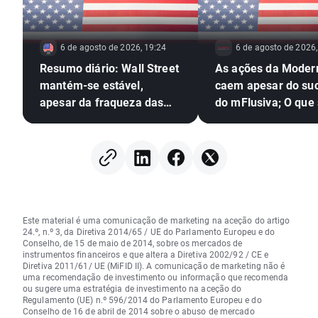
6 de agosto de 2026, 19:24
6 de agosto de 2026,
Resumo diário: Wall Street
As ações da Moder
mantém-se estável,
caem apesar do su
apesar da fraqueza das
do mFlusiva; O que
ações do setor das
segue para o gigan
memórias e da subida do
mercado das vacin
preço do petróleo
ARNm?
Este material é uma comunicação de marketing na aceção do artigo
24.º, n.º 3, da Diretiva 2014/65 / UE do Parlamento Europeu e do
Conselho, de 15 de maio de 2014, sobre os mercados de
instrumentos financeiros e que altera a Diretiva 2002/92 / CE e
Diretiva 2011/61/ UE (MiFID II). A comunicação de marketing não é
uma recomendação de investimento ou informação que recomenda
ou sugere uma estratégia de investimento na aceção do
Regulamento (UE) n.º 596/2014 do Parlamento Europeu e do
Conselho de 16 de abril de 2014 sobre o abuso de mercado