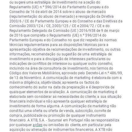
ou sugere uma estratégia de investimento na aceção do
Regulamento (UE) n.º 596/2014 do Parlamento Europeu e do
Conselho de 16 de abril de 2014 sobre o abuso de mercado
(regulamentação do abuso de mercado) e revogação da Diretiva
2003/6 / CE do Parlamento Europeu e do Conselho e das Diretivas da
Comissão 2003/124 / CE, 2003/125 / CE e 2004/72 / CE e do
Regulamento Delegado da Comissão (UE ) 2016/958 de 9 de março
de 2016 que completa o Regulamento (UE) n.º 596/2014 do
Parlamento Europeu e do Conselho no que diz respeito às normas
técnicas regulamentares para as disposições técnicas para a
apresentação objetiva de recomendações de investimento, ou outras
informações, recomendação ou sugestão de uma estratégia de
investimento e para a divulgação de interesses particulares ou
indicações de conflitos de interesse ou qualquer outro conselho,
incluindo na área de consultoria de investimento, nos termos do
Código dos Valores Mobiliários, aprovado pelo Decreto-Lei n.º 486/99,
de 13 de Novembro. A comunicação de marketing é elaborada com a
máxima diligência, objetividade, apresenta os factos do
conhecimento do autor na data da preparação e é desprovida de
quaisquer elementos de avaliação. A comunicação de marketing é
elaborada sem considerar as necessidades do cliente, a sua situação
financeira individual e não apresenta qualquer estratégia de
investimento de forma alguma. A comunicação de marketing não
constitui uma oferta ou oferta de venda, subscrição, convite de
compra, publicidade ou promoção de qualquer instrumento
financeiro. A XTB, S.A. - Sucursal em Portugal não se responsabiliza
por quaisquer
ações
ou omissões do cliente, em particular pela
aquisição ou alienação de instrumentos financeiros. A XTB não