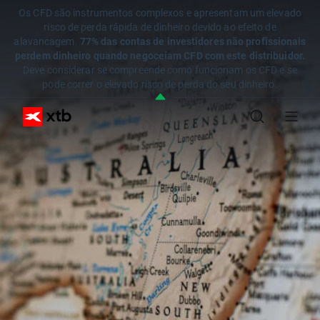
Os CFD são instrumentos complexos e apresentam um elevado
risco de perda rápida de dinheiro devido ao efeito de
alavancagem.
77% das contas de investidores não profissionais
perdem dinheiro quando negoceiam CFD com este distribuidor.
Deve considerar se compreende como funcionam os CFD e se
pode correr o elevado risco de perda do seu dinheiro.