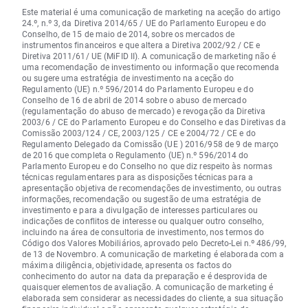
Este material é uma comunicação de marketing na aceção do artigo
24.º, n.º 3, da Diretiva 2014/65 / UE do Parlamento Europeu e do
Conselho, de 15 de maio de 2014, sobre os mercados de
instrumentos financeiros e que altera a Diretiva 2002/92 / CE e
Diretiva 2011/61/ UE (MiFID II). A comunicação de marketing não é
uma recomendação de investimento ou informação que recomenda
ou sugere uma estratégia de investimento na aceção do
Regulamento (UE) n.º 596/2014 do Parlamento Europeu e do
Conselho de 16 de abril de 2014 sobre o abuso de mercado
(regulamentação do abuso de mercado) e revogação da Diretiva
2003/6 / CE do Parlamento Europeu e do Conselho e das Diretivas da
Comissão 2003/124 / CE, 2003/125 / CE e 2004/72 / CE e do
Regulamento Delegado da Comissão (UE ) 2016/958 de 9 de março
de 2016 que completa o Regulamento (UE) n.º 596/2014 do
Parlamento Europeu e do Conselho no que diz respeito às normas
técnicas regulamentares para as disposições técnicas para a
apresentação objetiva de recomendações de investimento, ou outras
informações, recomendação ou sugestão de uma estratégia de
investimento e para a divulgação de interesses particulares ou
indicações de conflitos de interesse ou qualquer outro conselho,
incluindo na área de consultoria de investimento, nos termos do
Código dos Valores Mobiliários, aprovado pelo Decreto-Lei n.º 486/99,
de 13 de Novembro. A comunicação de marketing é elaborada com a
máxima diligência, objetividade, apresenta os factos do
conhecimento do autor na data da preparação e é desprovida de
quaisquer elementos de avaliação. A comunicação de marketing é
elaborada sem considerar as necessidades do cliente, a sua situação