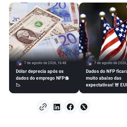
7 de agosto de 2026, 16:48
7 de agosto de 2026,
Dólar deprecia após os
Dados do NFP fica
dados do emprego NFP💲
muito abaixo das
📉
expectativas! 🚨 E
dispara 📈