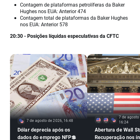
Contagem de plataformas petrolíferas da Baker
Hughes nos EUA: Anterior 474
Contagem total de plataformas da Baker Hughes
nos EUA: Anterior 578
20:30 - Posições líquidas especulativas da CFTC
7 de agosto
7 de agosto de 2026, 16:48
16:24
Dólar deprecia após os
Abertura de Wall St
dados do emprego NFP💲
Recuperação nos ín