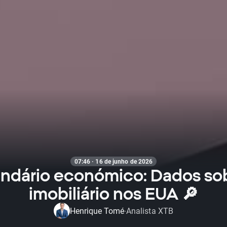
07:46 · 16 de junho de 2026
ndário económico: Dados so
imobiliário nos EUA 🔎
Henrique Tomé
Analista XTB
·