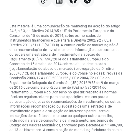
Este material é uma comunicação de marketing na aceção do artigo
24.º, n.º 3, da Diretiva 2014/65 / UE do Parlamento Europeu e do
Conselho, de 15 de maio de 2014, sobre os mercados de
instrumentos financeiros e que altera a Diretiva 2002/92 / CE e
Diretiva 2011/61/ UE (MiFID II). A comunicação de marketing não é
uma recomendação de investimento ou informação que recomenda
ou sugere uma estratégia de investimento na aceção do
Regulamento (UE) n.º 596/2014 do Parlamento Europeu e do
Conselho de 16 de abril de 2014 sobre o abuso de mercado
(regulamentação do abuso de mercado) e revogação da Diretiva
2003/6 / CE do Parlamento Europeu e do Conselho e das Diretivas da
Comissão 2003/124 / CE, 2003/125 / CE e 2004/72 / CE e do
Regulamento Delegado da Comissão (UE ) 2016/958 de 9 de março
de 2016 que completa o Regulamento (UE) n.º 596/2014 do
Parlamento Europeu e do Conselho no que diz respeito às normas
técnicas regulamentares para as disposições técnicas para a
apresentação objetiva de recomendações de investimento, ou outras
informações, recomendação ou sugestão de uma estratégia de
investimento e para a divulgação de interesses particulares ou
indicações de conflitos de interesse ou qualquer outro conselho,
incluindo na área de consultoria de investimento, nos termos do
Código dos Valores Mobiliários, aprovado pelo Decreto-Lei n.º 486/99,
de 13 de Novembro. A comunicação de marketing é elaborada com a