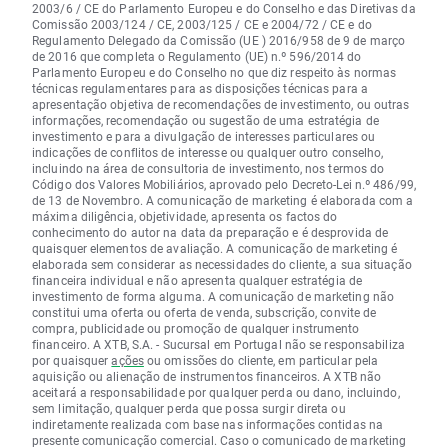
2003/6 / CE do Parlamento Europeu e do Conselho e das Diretivas da
Comissão 2003/124 / CE, 2003/125 / CE e 2004/72 / CE e do
Regulamento Delegado da Comissão (UE ) 2016/958 de 9 de março
de 2016 que completa o Regulamento (UE) n.º 596/2014 do
Parlamento Europeu e do Conselho no que diz respeito às normas
técnicas regulamentares para as disposições técnicas para a
apresentação objetiva de recomendações de investimento, ou outras
informações, recomendação ou sugestão de uma estratégia de
investimento e para a divulgação de interesses particulares ou
indicações de conflitos de interesse ou qualquer outro conselho,
incluindo na área de consultoria de investimento, nos termos do
Código dos Valores Mobiliários, aprovado pelo Decreto-Lei n.º 486/99,
de 13 de Novembro. A comunicação de marketing é elaborada com a
máxima diligência, objetividade, apresenta os factos do
conhecimento do autor na data da preparação e é desprovida de
quaisquer elementos de avaliação. A comunicação de marketing é
elaborada sem considerar as necessidades do cliente, a sua situação
financeira individual e não apresenta qualquer estratégia de
investimento de forma alguma. A comunicação de marketing não
constitui uma oferta ou oferta de venda, subscrição, convite de
compra, publicidade ou promoção de qualquer instrumento
financeiro. A XTB, S.A. - Sucursal em Portugal não se responsabiliza
por quaisquer
ações
ou omissões do cliente, em particular pela
aquisição ou alienação de instrumentos financeiros. A XTB não
aceitará a responsabilidade por qualquer perda ou dano, incluindo,
sem limitação, qualquer perda que possa surgir direta ou
indiretamente realizada com base nas informações contidas na
presente comunicação comercial. Caso o comunicado de marketing