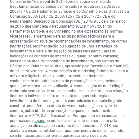
Conselho de 16 de abril de 2014 sobre o abuso de mercado
(regulamentação do abuso de mercado) e revogação da Diretiva
2003/6 / CE do Parlamento Europeu e do Conselho e das Diretivas da
Comissão 2003/124 / CE, 2003/125 / CE e 2004/72 / CE e do
Regulamento Delegado da Comissão (UE ) 2016/958 de 9 de março
de 2016 que completa o Regulamento (UE) n.º 596/2014 do
Parlamento Europeu e do Conselho no que diz respeito às normas
técnicas regulamentares para as disposições técnicas para a
apresentação objetiva de recomendações de investimento, ou outras
informações, recomendação ou sugestão de uma estratégia de
investimento e para a divulgação de interesses particulares ou
indicações de conflitos de interesse ou qualquer outro conselho,
incluindo na área de consultoria de investimento, nos termos do
Código dos Valores Mobiliários, aprovado pelo Decreto-Lei n.º 486/99,
de 13 de Novembro. A comunicação de marketing é elaborada com a
máxima diligência, objetividade, apresenta os factos do
conhecimento do autor na data da preparação e é desprovida de
quaisquer elementos de avaliação. A comunicação de marketing é
elaborada sem considerar as necessidades do cliente, a sua situação
financeira individual e não apresenta qualquer estratégia de
investimento de forma alguma. A comunicação de marketing não
constitui uma oferta ou oferta de venda, subscrição, convite de
compra, publicidade ou promoção de qualquer instrumento
financeiro. A XTB, S.A. - Sucursal em Portugal não se responsabiliza
por quaisquer
ações
ou omissões do cliente, em particular pela
aquisição ou alienação de instrumentos financeiros. A XTB não
aceitará a responsabilidade por qualquer perda ou dano, incluindo,
sem limitação, qualquer perda que possa surgir direta ou