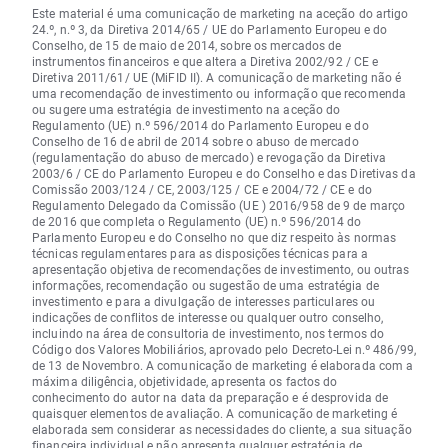
Este material é uma comunicação de marketing na aceção do artigo
24.º, n.º 3, da Diretiva 2014/65 / UE do Parlamento Europeu e do
Conselho, de 15 de maio de 2014, sobre os mercados de
instrumentos financeiros e que altera a Diretiva 2002/92 / CE e
Diretiva 2011/61/ UE (MiFID II). A comunicação de marketing não é
uma recomendação de investimento ou informação que recomenda
ou sugere uma estratégia de investimento na aceção do
Regulamento (UE) n.º 596/2014 do Parlamento Europeu e do
Conselho de 16 de abril de 2014 sobre o abuso de mercado
(regulamentação do abuso de mercado) e revogação da Diretiva
2003/6 / CE do Parlamento Europeu e do Conselho e das Diretivas da
Comissão 2003/124 / CE, 2003/125 / CE e 2004/72 / CE e do
Regulamento Delegado da Comissão (UE ) 2016/958 de 9 de março
de 2016 que completa o Regulamento (UE) n.º 596/2014 do
Parlamento Europeu e do Conselho no que diz respeito às normas
técnicas regulamentares para as disposições técnicas para a
apresentação objetiva de recomendações de investimento, ou outras
informações, recomendação ou sugestão de uma estratégia de
investimento e para a divulgação de interesses particulares ou
indicações de conflitos de interesse ou qualquer outro conselho,
incluindo na área de consultoria de investimento, nos termos do
Código dos Valores Mobiliários, aprovado pelo Decreto-Lei n.º 486/99,
de 13 de Novembro. A comunicação de marketing é elaborada com a
máxima diligência, objetividade, apresenta os factos do
conhecimento do autor na data da preparação e é desprovida de
quaisquer elementos de avaliação. A comunicação de marketing é
elaborada sem considerar as necessidades do cliente, a sua situação
financeira individual e não apresenta qualquer estratégia de