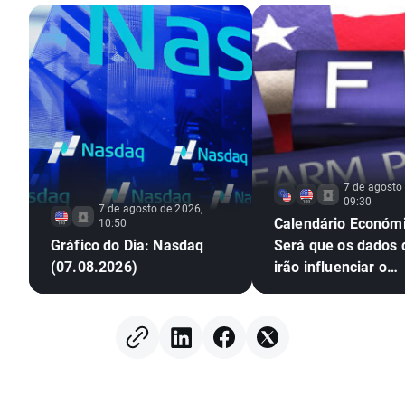
7 de agosto
09:30
7 de agosto de 2026,
Calendário Económi
10:50
Gráfico do Dia: Nasdaq
Será que os dados
(07.08.2026)
irão influenciar o
mercado? (07.08.2