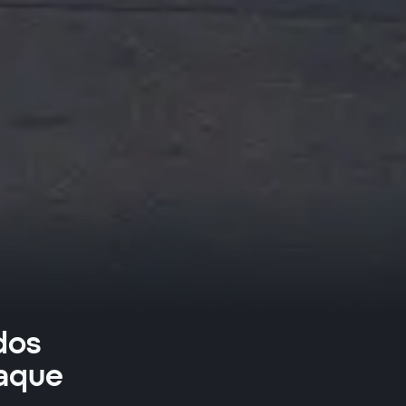
dos
taque