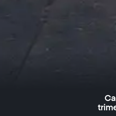
Ca
trim