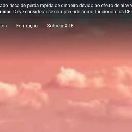
o risco de perda rápida de dinheiro devido ao efeito de ala
uidor.
Deve considerar se compreende como funcionam os CFD e 
tos
Formação
Sobre a XTB