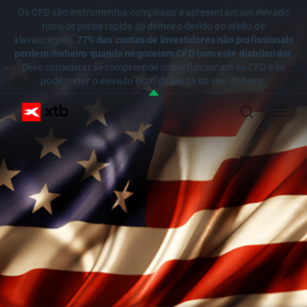
Os CFD são instrumentos complexos e apresentam um elevado
risco de perda rápida de dinheiro devido ao efeito de
alavancagem.
77% das contas de investidores não profissionais
perdem dinheiro quando negoceiam CFD com este distribuidor.
Deve considerar se compreende como funcionam os CFD e se
pode correr o elevado risco de perda do seu dinheiro.