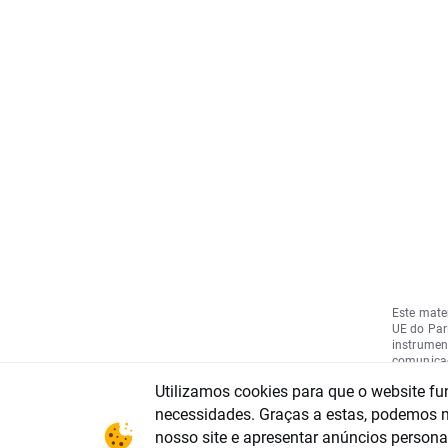
Este mate
UE do Par
instrument
comunicaç
recomenda
Utilizamos cookies para que o website fu
do Parlam
(regulame
necessidades. Graças a estas, podemos me
e do Cons
nosso site e apresentar anúncios personal
Regulamen