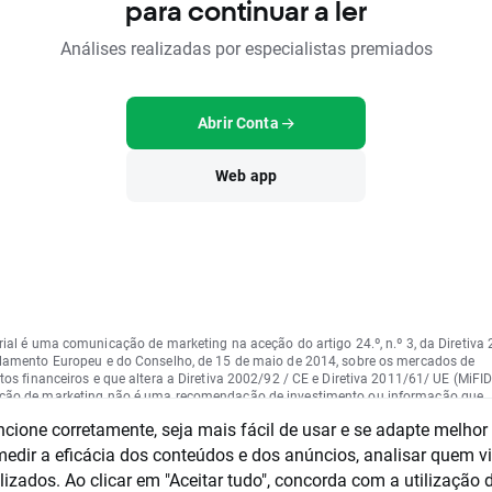
para continuar a ler
Análises realizadas por especialistas premiados
Abrir Conta
Web app
rial é uma comunicação de marketing na aceção do artigo 24.º, n.º 3, da Diretiva
lamento Europeu e do Conselho, de 15 de maio de 2014, sobre os mercados de
os financeiros e que altera a Diretiva 2002/92 / CE e Diretiva 2011/61/ UE (MiFID 
ão de marketing não é uma recomendação de investimento ou informação que
 ou sugere uma estratégia de investimento na aceção do Regulamento (UE) n.º
ncione corretamente, seja mais fácil de usar e se adapte melhor
ento Europeu e do Conselho de 16 de abril de 2014 sobre o abuso de mercado
ntação do abuso de mercado) e revogação da Diretiva 2003/6 / CE do Parlamen
dir a eficácia dos conteúdos e dos anúncios, analisar quem vi
elho e das Diretivas da Comissão 2003/124 / CE, 2003/125 / CE e 2004/72 / CE 
izados. Ao clicar em "Aceitar tudo", concorda com a utilização 
to Delegado da Comissão (UE ) 2016/958 de 9 de março de 2016 que completa 