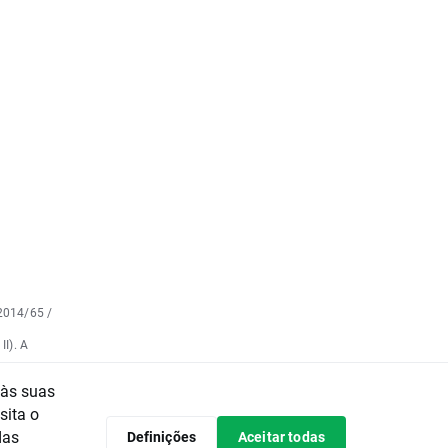
 2014/65 /
II). A
 596/2014
 às suas
to Europeu
sita o
e do
das
Definições
Aceitar todas
o