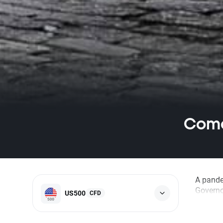
Come
A pande
Governo
US500
CFD