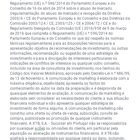
Regulamento (UE) n.º 596/2014 do Parlamento Europeu e do
Conselho de 16 de abril de 2014 sobre o abuso de mercado
(regulamentação do abuso de mercado) e revogação da Diretiva
2003/6 / CE do Parlamento Europeu e do Conselho e das Diretivas da
Comissão 2003/124 / CE, 2003/125 / CE e 2004/72 / CE e do
Regulamento Delegado da Comissão (UE ) 2016/958 de 9 de março
de 2016 que completa o Regulamento (UE) n.º 596/2014 do
Parlamento Europeu e do Conselho no que diz respeito às normas
técnicas regulamentares para as disposições técnicas para a
apresentação objetiva de recomendações de investimento, ou outras
informações, recomendação ou sugestão de uma estratégia de
investimento e para a divulgação de interesses particulares ou
indicações de conflitos de interesse ou qualquer outro conselho,
incluindo na área de consultoria de investimento, nos termos do
Código dos Valores Mobiliários, aprovado pelo Decreto-Lei n.º 486/99,
de 13 de Novembro. A comunicação de marketing é elaborada com a
máxima diligência, objetividade, apresenta os factos do
conhecimento do autor na data da preparação e é desprovida de
quaisquer elementos de avaliação. A comunicação de marketing é
elaborada sem considerar as necessidades do cliente, a sua situação
financeira individual e não apresenta qualquer estratégia de
investimento de forma alguma. A comunicação de marketing não
constitui uma oferta ou oferta de venda, subscrição, convite de
compra, publicidade ou promoção de qualquer instrumento
financeiro. A XTB, S.A. - Sucursal em Portugal não se responsabiliza
por quaisquer
ações
ou omissões do cliente, em particular pela
aquisição ou alienação de instrumentos financeiros. A XTB não
aceitará a responsabilidade por qualquer perda ou dano, incluindo,