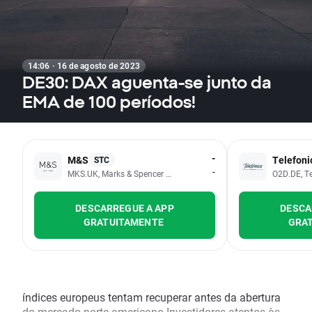
14:06 · 16 de agosto de 2023
DE30: DAX aguenta-se junto da
EMA de 100 períodos!
-
M&S
Telefoni
STC
-
MKS.UK, Marks & Spencer Group PLC
O2D.DE, T
DESCARREGUE A APP
DESCA
GRATUITAMENTE
GRA
índices europeus tentam recuperar antes da abertura
do mercado norte-americano Investidores atentos às