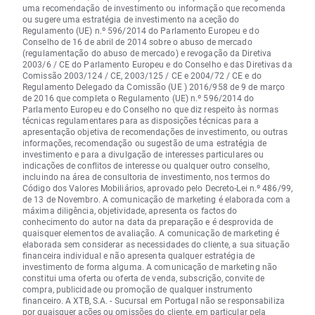
uma recomendação de investimento ou informação que recomenda
ou sugere uma estratégia de investimento na aceção do
Regulamento (UE) n.º 596/2014 do Parlamento Europeu e do
Conselho de 16 de abril de 2014 sobre o abuso de mercado
(regulamentação do abuso de mercado) e revogação da Diretiva
2003/6 / CE do Parlamento Europeu e do Conselho e das Diretivas da
Comissão 2003/124 / CE, 2003/125 / CE e 2004/72 / CE e do
Regulamento Delegado da Comissão (UE ) 2016/958 de 9 de março
de 2016 que completa o Regulamento (UE) n.º 596/2014 do
Parlamento Europeu e do Conselho no que diz respeito às normas
técnicas regulamentares para as disposições técnicas para a
apresentação objetiva de recomendações de investimento, ou outras
informações, recomendação ou sugestão de uma estratégia de
investimento e para a divulgação de interesses particulares ou
indicações de conflitos de interesse ou qualquer outro conselho,
incluindo na área de consultoria de investimento, nos termos do
Código dos Valores Mobiliários, aprovado pelo Decreto-Lei n.º 486/99,
de 13 de Novembro. A comunicação de marketing é elaborada com a
máxima diligência, objetividade, apresenta os factos do
conhecimento do autor na data da preparação e é desprovida de
quaisquer elementos de avaliação. A comunicação de marketing é
elaborada sem considerar as necessidades do cliente, a sua situação
financeira individual e não apresenta qualquer estratégia de
investimento de forma alguma. A comunicação de marketing não
constitui uma oferta ou oferta de venda, subscrição, convite de
compra, publicidade ou promoção de qualquer instrumento
financeiro. A XTB, S.A. - Sucursal em Portugal não se responsabiliza
por quaisquer
ações
ou omissões do cliente, em particular pela